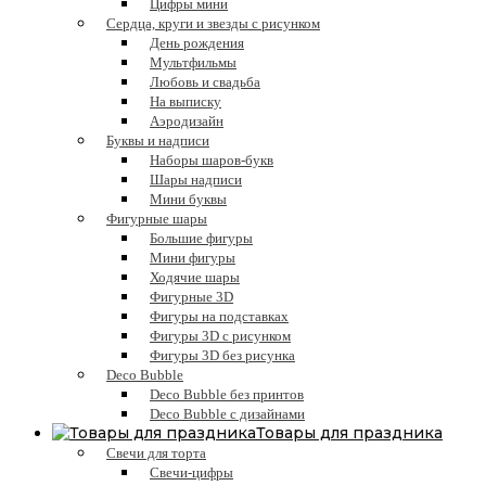
Цифры мини
Сердца, круги и звезды с рисунком
День рождения
Мультфильмы
Любовь и свадьба
На выписку
Аэродизайн
Буквы и надписи
Наборы шаров-букв
Шары надписи
Мини буквы
Фигурные шары
Большие фигуры
Мини фигуры
Ходячие шары
Фигурные 3D
Фигуры на подставках
Фигуры 3D с рисунком
Фигуры 3D без рисунка
Deco Bubble
Deco Bubble без принтов
Deco Bubble с дизайнами
Товары для праздника
Свечи для торта
Свечи-цифры