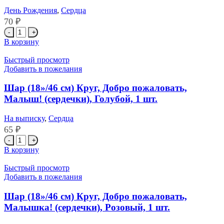
Тигр,
День Рождения
,
Сердца
1
70
₽
шт.
Количество
товара
В корзину
Шар
(18''/46
Быстрый просмотр
см)
Добавить в пожелания
Круг,
Геймер,
Шар (18»/46 см) Круг, Добро пожаловать,
С
Малыш! (сердечки), Голубой, 1 шт.
Днем
Рождения!,
На выписку
,
Сердца
1
65
₽
шт.
Количество
товара
В корзину
Шар
(18''/46
Быстрый просмотр
см)
Добавить в пожелания
Круг,
Добро
Шар (18»/46 см) Круг, Добро пожаловать,
пожаловать,
Малышка! (сердечки), Розовый, 1 шт.
Малыш!
(сердечки),