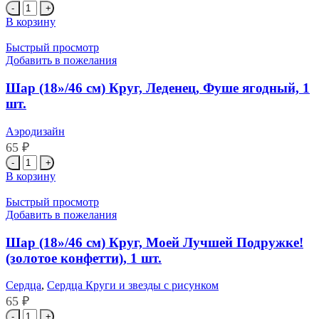
Количество
шт.
товара
В корзину
Шар
(18''/46
Быстрый просмотр
см)
Добавить в пожелания
Круг,
Леденец,
Шар (18»/46 см) Круг, Леденец, Фуше ягодный, 1
Голубой,
шт.
1
шт.
Аэродизайн
65
₽
Количество
товара
В корзину
Шар
(18''/46
Быстрый просмотр
см)
Добавить в пожелания
Круг,
Леденец,
Шар (18»/46 см) Круг, Моей Лучшей Подружке!
Фуше
(золотое конфетти), 1 шт.
ягодный,
1
Сердца
,
Сердца Круги и звезды с рисунком
шт.
65
₽
Количество