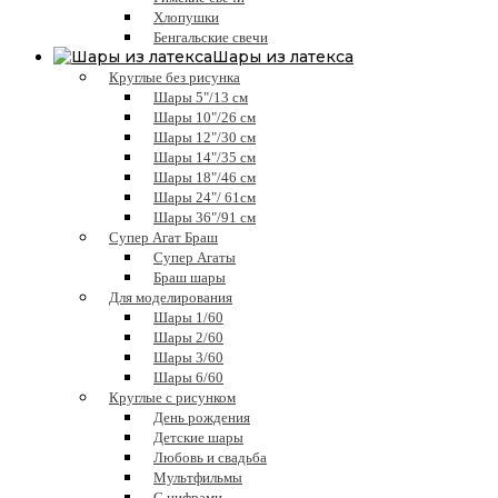
Хлопушки
Бенгальские свечи
Шары из латекса
Круглые без рисунка
Шары 5"/13 см
Шары 10"/26 см
Шары 12"/30 см
Шары 14"/35 см
Шары 18"/46 см
Шары 24"/ 61см
Шары 36"/91 см
Супер Агат Браш
Супер Агаты
Браш шары
Для моделирования
Шары 1/60
Шары 2/60
Шары 3/60
Шары 6/60
Круглые с рисунком
День рождения
Детские шары
Любовь и свадьба
Мультфильмы
С цифрами