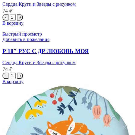
Сердца Круги и Звезды с рисунком
74
₽
Количество
товара
В корзину
Р
18"
Быстрый просмотр
РУС
Добавить в пожелания
С
ДР
Р 18″ РУС С ДР ЛЮБОВЬ МОЯ
Конфетти
Сердца Круги и Звезды с рисунком
74
₽
Количество
товара
В корзину
Р
18"
РУС
С
ДР
ЛЮБОВЬ
МОЯ