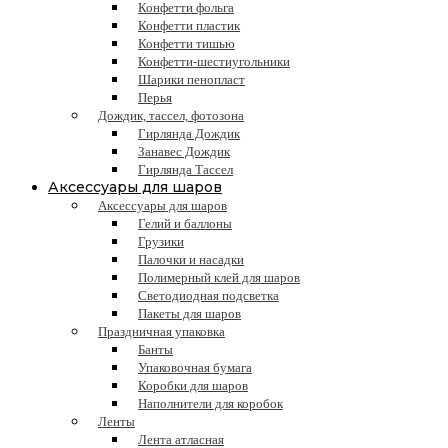
Конфетти фольга
Конфетти пластик
Конфетти тишью
Конфетти-шестиугольники
Шарики пенопласт
Перья
Дождик, тассел, фотозона
Гирлянда Дождик
Занавес Дождик
Гирлянда Тассел
Аксессуары для шаров
Аксессуары для шаров
Гелий и баллоны
Грузики
Палочки и насадки
Полимерный клей для шаров
Светодиодная подсветка
Пакеты для шаров
Праздничная упаковка
Банты
Упаковочная бумага
Коробки для шаров
Наполнители для коробок
Ленты
Лента атласная