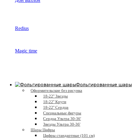
Дон Баллон
Redius
Magic time
Фольгированные шары
Оформительские без рисунка
18-22'' Звезды
18-22'' Круги
18-22'' Сердца
Специальные фигуры
Сердца Ультра 30-36'
Звезды Ультра 30-36'
Шары Цифры
Цифры стандартные (101 см)