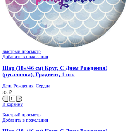
Быстрый просмотр
Добавить в пожелания
Шар (18»/46 см) Круг, С Днем Рождения!
(русалочка), Градиент, 1 шт.
День Рождения
,
Сердца
83
₽
Количество
товара
В корзину
Шар
(18''/46
Быстрый просмотр
см)
Добавить в пожелания
Круг,
С