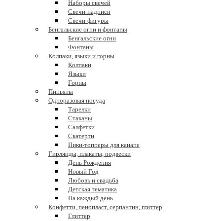
Наборы свечей
Свечи-надписи
Свечи-фигуры
Бенгальские огни и фонтаны
Бенгальские огни
Фонтаны
Колпаки, языки и горны
Колпаки
Языки
Горны
Пиньяты
Одноразовая посуда
Тарелки
Стаканы
Салфетки
Скатерти
Пики-топперы для канапе
Гирлянды, плакаты, подвески
День Рождения
Новый Год
Любовь и свадьба
Детская тематика
На каждый день
Конфетти, пенопласт, серпантин, глиттер
Глиттер