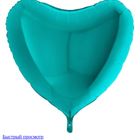
18"
С
ДР
Лисёнок
Быстрый просмотр