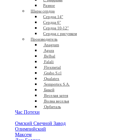
Разное
Шары сердца
Сердца 14"
Сердца 6"
Сердца 10-12"
Сердца с рисунком
Производитель
Anagram
Agura
Belbal
Falali
Flexmetal
Grabo S.r.l
Qualatex
Sempertex S.A.
Бикей
Веселая затея
Волна веселья
Орбиталь
Час Потехи
Омский Свечной Завод
Олимпийский
Максем