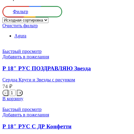
Фильтр
Очистить фильтр
Agura
Быстрый просмотр
Добавить в пожелания
Р 18″ РУС ПОЗДРАВЛЯЮ Звезда
Сердца Круги и Звезды с рисунком
74
₽
Количество
товара
В корзину
Р
18"
Быстрый просмотр
РУС
Добавить в пожелания
ПОЗДРАВЛЯЮ
Звезда
Р 18″ РУС С ДР Конфетти