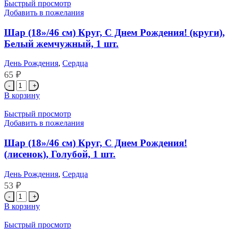
(18''/46
Быстрый просмотр
см)
Добавить в пожелания
Круг,
С
Шар (18»/46 см) Круг, С Днем Рождения! (круги),
Днем
Белый жемчужный, 1 шт.
Рождения!
(барбершоп),
День Рождения
,
Сердца
1
65
₽
шт.
Количество
товара
В корзину
Шар
(18''/46
Быстрый просмотр
см)
Добавить в пожелания
Круг,
С
Шар (18»/46 см) Круг, С Днем Рождения!
Днем
(лисенок), Голубой, 1 шт.
Рождения!
(круги),
День Рождения
,
Сердца
Белый
53
₽
жемчужный,
1
Количество
шт.
товара
В корзину
Шар
(18''/46
Быстрый просмотр