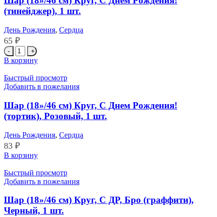
Шар (18»/46 см) Круг, С Днем Рождения!
Днем
(тинейджер), 1 шт.
Рождения!
(русалочка),
День Рождения
,
Сердца
Градиент,
65
₽
1
шт.
Количество
товара
В корзину
Шар
(18''/46
Быстрый просмотр
см)
Добавить в пожелания
Круг,
С
Шар (18»/46 см) Круг, С Днем Рождения!
Днем
(тортик), Розовый, 1 шт.
Рождения!
(тинейджер),
День Рождения
,
Сердца
1
83
₽
шт.
Количество
В корзину
товара
Шар
Быстрый просмотр
(18''/46
Добавить в пожелания
см)
Круг,
Шар (18»/46 см) Круг, С ДР, Бро (граффити),
С
Черный, 1 шт.
Днем