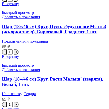
товара
В корзину
Шар
(18''/46
Быстрый просмотр
см)
Добавить в пожелания
Круг,
Моей
Шар (18»/46 см) Круг, Пусть сбудутся все Мечты!
Лучшей
(искорки звезд), Бирюзовый, Градиент, 1 шт.
Подружке!
(золотое
Поздравления и пожелания
конфетти),
65
₽
1
шт.
Количество
товара
В корзину
Шар
(18''/46
Быстрый просмотр
см)
Добавить в пожелания
Круг,
Пусть
Шар (18»/46 см) Круг, Расти Малыш! (зверята),
сбудутся
Белый, 1 шт.
все
Мечты!
На выписку
,
Сердца
(искорки
65
₽
звезд),
Бирюзовый,
Количество
Градиент,
товара