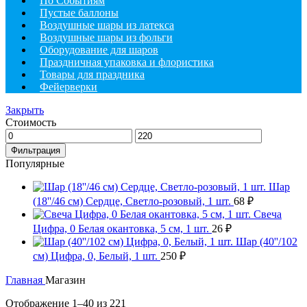
По Событиям
Пустые баллоны
Воздушные шары из латекса
Воздушные шары из фольги
Оборудование для шаров
Праздничная упаковка и флористика
Товары для праздника
Фейерверки
Закрыть
Стоимость
Минимальная
Максимальная
цена
цена
Фильтрация
Популярные
Шар
(18''/46 см) Сердце, Светло-розовый, 1 шт.
68
₽
Свеча
Цифра, 0 Белая окантовка, 5 см, 1 шт.
26
₽
Шар (40''/102
см) Цифра, 0, Белый, 1 шт.
250
₽
Главная
Магазин
Отображение 1–40 из 221