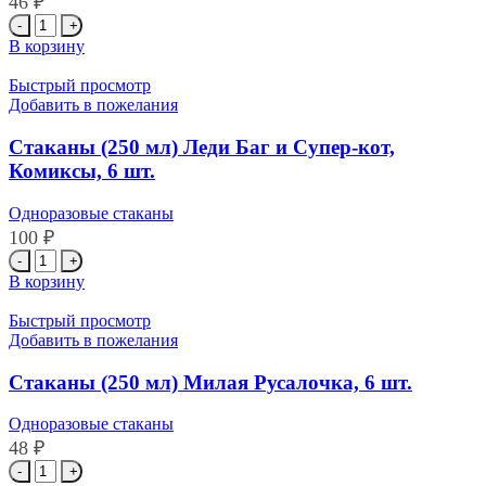
46
₽
6
Количество
шт.
товара
В корзину
Стаканы
(250
Быстрый просмотр
мл)
Добавить в пожелания
Кораблик,
6
Стаканы (250 мл) Леди Баг и Супер-кот,
шт.
Комиксы, 6 шт.
Одноразовые стаканы
100
₽
Количество
товара
В корзину
Стаканы
(250
Быстрый просмотр
мл)
Добавить в пожелания
Леди
Баг
Стаканы (250 мл) Милая Русалочка, 6 шт.
и
Супер-
Одноразовые стаканы
кот,
48
₽
Комиксы,
Количество
6