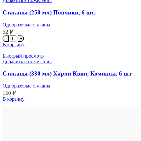
Добавить в пожелания
Пираты,
6
Стаканы (250 мл) Пончики, 6 шт.
шт.
Одноразовые стаканы
52
₽
Количество
товара
В корзину
Стаканы
(250
Быстрый просмотр
мл)
Добавить в пожелания
Пончики,
6
Стаканы (330 мл) Харли Квин, Комиксы, 6 шт.
шт.
Одноразовые стаканы
160
₽
Количество
В корзину
товара
Стаканы
(330
мл)
Харли
Квин,
Комиксы,