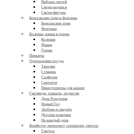
Наборы свечей
Свечи-надписи
Свечи-фигуры
Бенгальские огни и фонтаны
Бенгальские огни
Фонтаны
Колпаки, языки и горны
Колпаки
Языки
Горны
Пиньяты
Одноразовая посуда
Тарелки
Стаканы
Салфетки
Скатерти
Пики-топперы для канапе
Гирлянды, плакаты, подвески
День Рождения
Новый Год
Любовь и свадьба
Детская тематика
На каждый день
Конфетти, пенопласт, серпантин, глиттер
Глиттер