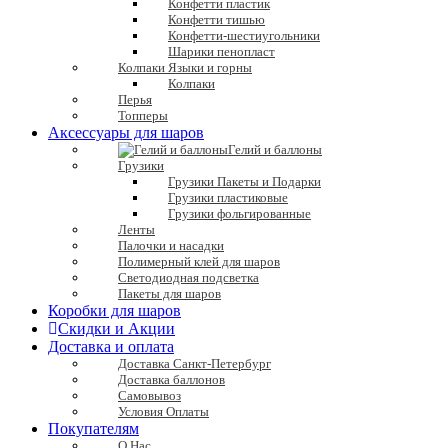
Конфетти пластик
Конфетти тишью
Конфетти-шестиугольники
Шарики пенопласт
Колпаки Языки и горны
Колпаки
Перья
Топперы
Аксессуары для шаров
Гелий и баллоны
Грузики
Грузики Пакеты и Подарки
Грузики пластиковые
Грузики фольгированные
Ленты
Палочки и насадки
Полимерный клей для шаров
Светодиодная подсветка
Пакеты для шаров
Коробки для шаров
Скидки и Акции
Доставка и оплата
Доставка Санкт-Петербург
Доставка баллонов
Самовывоз
Условия Оплаты
Покупателям
О Нас