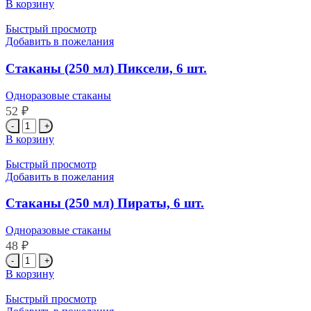
товара
шт.
В корзину
Стаканы
(250
Быстрый просмотр
мл)
Добавить в пожелания
Милая
Русалочка,
Стаканы (250 мл) Пиксели, 6 шт.
6
шт.
Одноразовые стаканы
52
₽
Количество
товара
В корзину
Стаканы
(250
Быстрый просмотр
мл)
Добавить в пожелания
Пиксели,
6
Стаканы (250 мл) Пираты, 6 шт.
шт.
Одноразовые стаканы
48
₽
Количество
товара
В корзину
Стаканы
(250
Быстрый просмотр
мл)