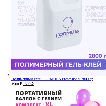
Полимерный клей FORMULA Professional 2800 гр
Первоначальная
Текущая
1900
₽
1500
₽
цена
цена:
составляла
1500 ₽.
1900 ₽.