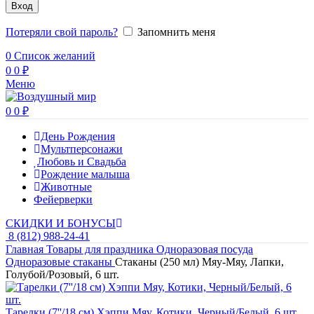
Вход
Потеряли свой пароль?
Запомнить меня
0
Список желаний
0
0
₽
Меню
0
0
₽
День Рождения
Мультперсонажи
Любовь и Свадьба
Рождение малыша
Животные
Фейерверки
СКИДКИ И БОНУСЫ
8 (812) 988-24-41
Главная
Товары для праздника
Одноразовая посуда
Одноразовые стаканы
Стаканы (250 мл) Мяу-Мяу, Лапки,
Голубой/Розовый, 6 шт.
Тарелки (7''/18 см) Хэппи Мяу, Котики, Черный/Белый, 6 шт.