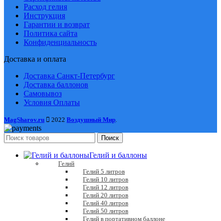
Расход гелия
Инструкция
Гарантии и возврат
Политика сайта
Конфиденциальность
Доставка и оплата
Доставка Санкт-Петербург
Доставка баллонов
Самовывоз
Условия Оплаты
MagSharov.ru
2022
Воздушный Мир
.
Поиск
Гелий и баллоны
Гелий
Гелий 5 литров
Гелий 10 литров
Гелий 12 литров
Гелий 20 литров
Гелий 40 литров
Гелий 50 литров
Гелий в портативном баллоне