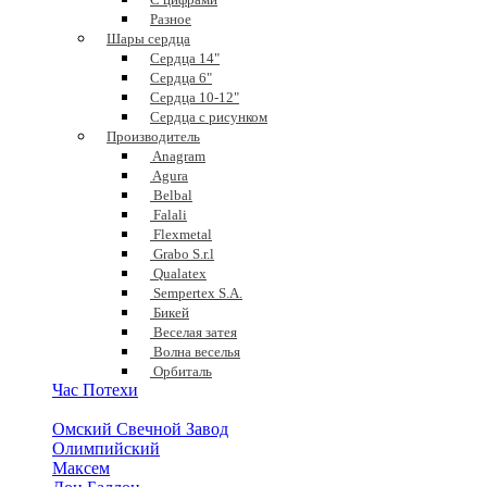
Разное
Шары сердца
Сердца 14"
Сердца 6"
Сердца 10-12"
Сердца с рисунком
Производитель
Anagram
Agura
Belbal
Falali
Flexmetal
Grabo S.r.l
Qualatex
Sempertex S.A.
Бикей
Веселая затея
Волна веселья
Орбиталь
Час Потехи
Омский Свечной Завод
Олимпийский
Максем