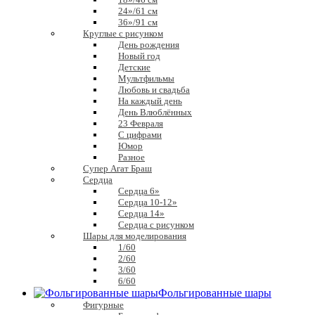
24»/61 см
36»/91 см
Круглые с рисунком
День рождения
Новый год
Детские
Мультфильмы
Любовь и свадьба
На каждый день
День Влюблённых
23 Февраля
С цифрами
Юмор
Разное
Супер Агат Браш
Сердца
Сердца 6»
Сердца 10-12»
Сердца 14»
Сердца с рисунком
Шары для моделирования
1/60
2/60
3/60
6/60
Фольгированные шары
Фигурные