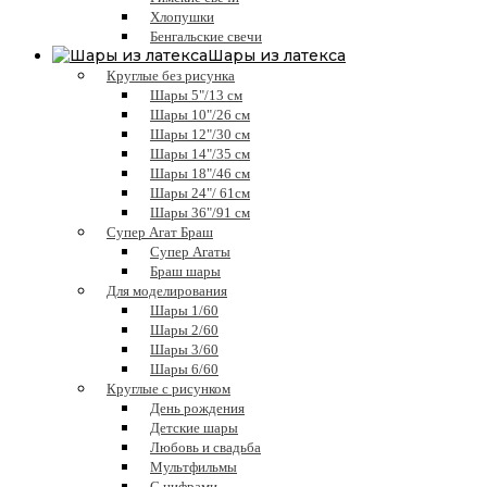
Хлопушки
Бенгальские свечи
Шары из латекса
Круглые без рисунка
Шары 5"/13 см
Шары 10"/26 см
Шары 12"/30 см
Шары 14"/35 см
Шары 18"/46 см
Шары 24"/ 61см
Шары 36"/91 см
Супер Агат Браш
Супер Агаты
Браш шары
Для моделирования
Шары 1/60
Шары 2/60
Шары 3/60
Шары 6/60
Круглые с рисунком
День рождения
Детские шары
Любовь и свадьба
Мультфильмы
С цифрами