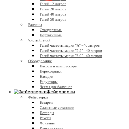
Гелий 12 литров
Гелий 20 литров
Гелий 40 литров
Гелий 50 литров
Баллоны
Стандартные
Портативные
Чистый гелий
Гелий частоты марки "А" - 40 литров
Гелий частоты марки "5.5" - 40 литров
Гелий частоты марки "6.0" - 40 литров
Оборудование
Насосы и компрессоры
Переходники
Насадки
Редукторы
Чехлы для баллонов
Фейерверки
Фейерверки
Батареи
Салютные установки
Петарды
Ракеты
Фонтаны
Римские свечи