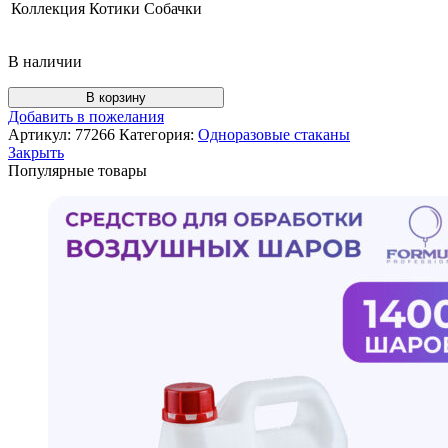
Коллекция
Котики Собачки
В наличии
Количество
В корзину
товара
Добавить в пожелания
Стаканы
Артикул:
77266
Категория:
Одноразовые стаканы
(250
Закрыть
мл)
Популярные товары
Мяу-
Мяу,
Лапки,
Голубой/
Розовый,
6
шт.