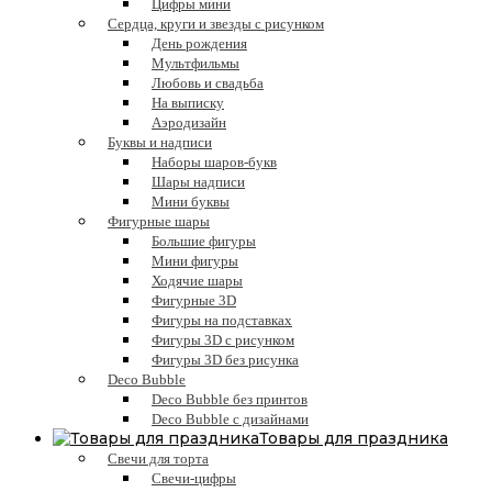
Цифры мини
Сердца, круги и звезды с рисунком
День рождения
Мультфильмы
Любовь и свадьба
На выписку
Аэродизайн
Буквы и надписи
Наборы шаров-букв
Шары надписи
Мини буквы
Фигурные шары
Большие фигуры
Мини фигуры
Ходячие шары
Фигурные 3D
Фигуры на подставках
Фигуры 3D с рисунком
Фигуры 3D без рисунка
Deco Bubble
Deco Bubble без принтов
Deco Bubble с дизайнами
Товары для праздника
Свечи для торта
Свечи-цифры