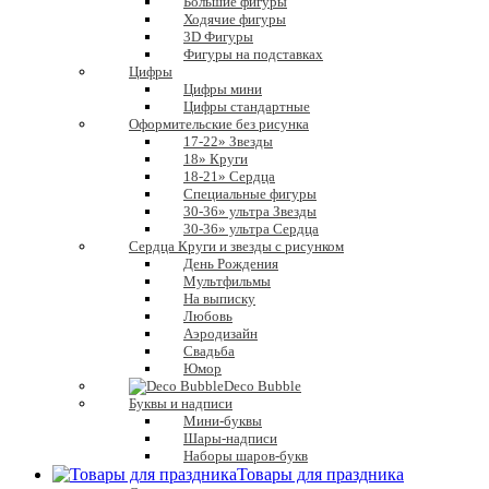
Большие фигуры
Ходячие фигуры
3D Фигуры
Фигуры на подставках
Цифры
Цифры мини
Цифры стандартные
Оформительские без рисунка
17-22» Звезды
18» Круги
18-21» Сердца
Специальные фигуры
30-36» ультра Звезды
30-36» ультра Сердца
Сердца Круги и звезды с рисунком
День Рождения
Мультфильмы
На выписку
Любовь
Аэродизайн
Свадьба
Юмор
Deco Bubble
Буквы и надписи
Мини-буквы
Шары-надписи
Наборы шаров-букв
Товары для праздника