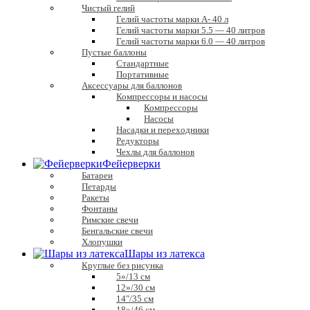
Чистый гелий
Гелий частоты марки А- 40 л
Гелий частоты марки 5.5 — 40 литров
Гелий частоты марки 6.0 — 40 литров
Пустые баллоны
Стандартные
Портативные
Аксессуары для баллонов
Компрессоры и насосы
Компрессоры
Насосы
Насадки и переходники
Редукторы
Чехлы для баллонов
Фейерверки
Батареи
Петарды
Ракеты
Фонтаны
Римские свечи
Бенгальские свечи
Хлопушки
Шары из латекса
Круглые без рисунка
5»/13 см
12»/30 см
14″/35 см
18»/46 см