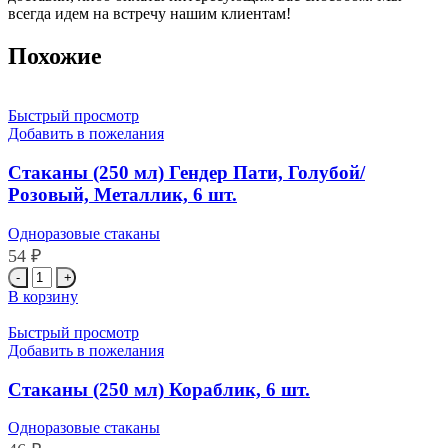
всегда идем на встречу нашим клиентам!
Похожие
Быстрый просмотр
Добавить в пожелания
Стаканы (250 мл) Гендер Пати, Голубой/
Розовый, Металлик, 6 шт.
Одноразовые стаканы
54
₽
Количество
товара
В корзину
Стаканы
(250
Быстрый просмотр
мл)
Добавить в пожелания
Гендер
Пати,
Стаканы (250 мл) Кораблик, 6 шт.
Голубой/
Розовый,
Одноразовые стаканы
Металлик,