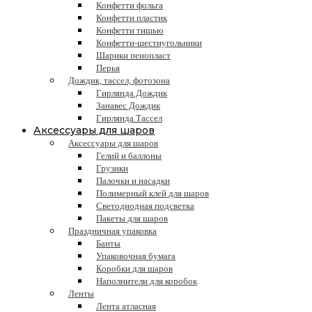
Конфетти фольга
Конфетти пластик
Конфетти тишью
Конфетти-шестиугольники
Шарики пенопласт
Перья
Дождик, тассел, фотозона
Гирлянда Дождик
Занавес Дождик
Гирлянда Тассел
Аксессуары для шаров
Аксессуары для шаров
Гелий и баллоны
Грузики
Палочки и насадки
Полимерный клей для шаров
Светодиодная подсветка
Пакеты для шаров
Праздничная упаковка
Банты
Упаковочная бумага
Коробки для шаров
Наполнители для коробок
Ленты
Лента атласная