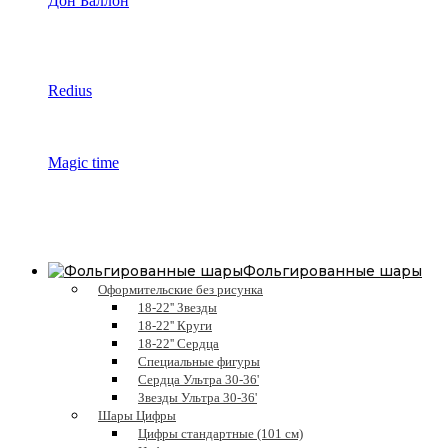
Дон Баллон
Redius
Magic time
Фольгированные шары
Оформительские без рисунка
18-22'' Звезды
18-22'' Круги
18-22'' Сердца
Специальные фигуры
Сердца Ультра 30-36'
Звезды Ультра 30-36'
Шары Цифры
Цифры стандартные (101 см)