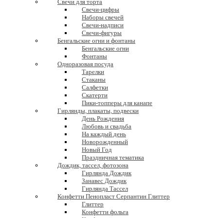
Свечи для торта
Свечи-цифры
Наборы свечей
Свечи-надписи
Свечи-фигуры
Бенгальские огни и фонтаны
Бенгальские огни
Фонтаны
Одноразовая посуда
Тарелки
Стаканы
Салфетки
Скатерти
Пики-топперы для канапе
Гирлянды, плакаты, подвески
День Рождения
Любовь и свадьба
На каждый день
Новорожденный
Новый Год
Праздничная тематика
Дождик, тассел, фотозона
Гирлянда Дождик
Занавес Дождик
Гирлянда Тассел
Конфетти Пенопласт Серпантин Глиттер
Глиттер
Конфетти фольга