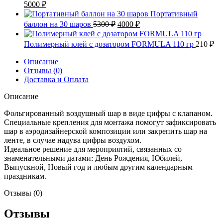
Первоначальная
Текущая
5000
₽
цена
цена:
Портативный
составляла
5000 ₽.
Первоначальная
Текущая
баллон на 30 шаров
5300
₽
4000
₽
5800 ₽.
цена
цена:
составляла
4000 ₽.
Полимерный клей с дозатором FORMULA 110 гр
210
₽
5300 ₽.
Описание
Отзывы (0)
Доставка и Оплата
Описание
Фольгированный воздушный шар в виде цифры с клапаном.
Специальные крепления для монтажа помогут зафиксировать
шар в аэродизайнерской композиции или закрепить шар на
ленте, в случае надува цифры воздухом.
Идеальное решение для мероприятий, связанных со
знаменательными датами: День Рождения, Юбилей,
Выпускной, Новый год и любым другим календарным
праздникам.
Отзывы (0)
Отзывы