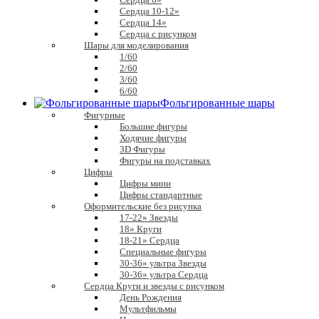
Сердца 10-12»
Сердца 14»
Сердца с рисунком
Шары для моделирования
1/60
2/60
3/60
6/60
Фольгированные шары
Фигурные
Большие фигуры
Ходячие фигуры
3D Фигуры
Фигуры на подставках
Цифры
Цифры мини
Цифры стандартные
Оформительские без рисунка
17-22» Звезды
18» Круги
18-21» Сердца
Специальные фигуры
30-36» ультра Звезды
30-36» ультра Сердца
Сердца Круги и звезды с рисунком
День Рождения
Мультфильмы