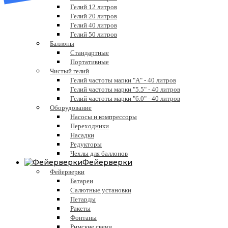
Гелий 12 литров
Гелий 20 литров
Гелий 40 литров
Гелий 50 литров
Баллоны
Стандартные
Портативные
Чистый гелий
Гелий частоты марки "А" - 40 литров
Гелий частоты марки "5.5" - 40 литров
Гелий частоты марки "6.0" - 40 литров
Оборудование
Насосы и компрессоры
Переходники
Насадки
Редукторы
Чехлы для баллонов
Фейерверки
Фейерверки
Батареи
Салютные установки
Петарды
Ракеты
Фонтаны
Римские свечи