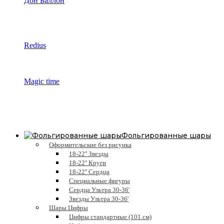
Дон Баллон
Redius
Magic time
Фольгированные шары
Оформительские без рисунка
18-22'' Звезды
18-22'' Круги
18-22'' Сердца
Специальные фигуры
Сердца Ультра 30-36'
Звезды Ультра 30-36'
Шары Цифры
Цифры стандартные (101 см)