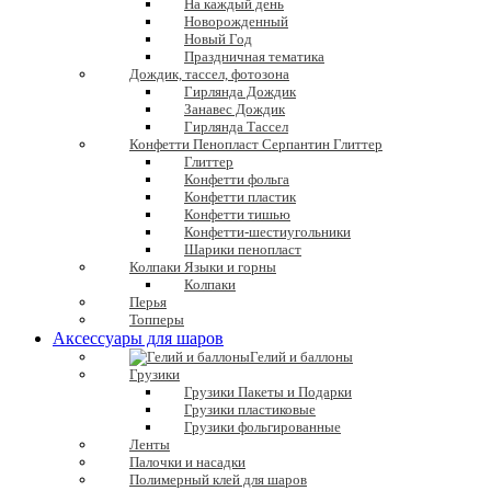
На каждый день
Новорожденный
Новый Год
Праздничная тематика
Дождик, тассел, фотозона
Гирлянда Дождик
Занавес Дождик
Гирлянда Тассел
Конфетти Пенопласт Серпантин Глиттер
Глиттер
Конфетти фольга
Конфетти пластик
Конфетти тишью
Конфетти-шестиугольники
Шарики пенопласт
Колпаки Языки и горны
Колпаки
Перья
Топперы
Аксессуары для шаров
Гелий и баллоны
Грузики
Грузики Пакеты и Подарки
Грузики пластиковые
Грузики фольгированные
Ленты
Палочки и насадки
Полимерный клей для шаров