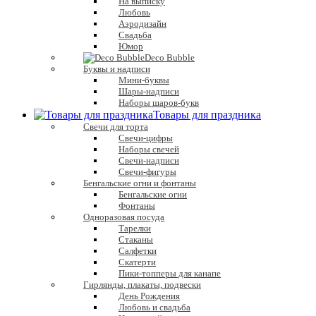
На выписку
Любовь
Аэродизайн
Свадьба
Юмор
Deco Bubble
Буквы и надписи
Мини-буквы
Шары-надписи
Наборы шаров-букв
Товары для праздника
Свечи для торта
Свечи-цифры
Наборы свечей
Свечи-надписи
Свечи-фигуры
Бенгальские огни и фонтаны
Бенгальские огни
Фонтаны
Одноразовая посуда
Тарелки
Стаканы
Салфетки
Скатерти
Пики-топперы для канапе
Гирлянды, плакаты, подвески
День Рождения
Любовь и свадьба