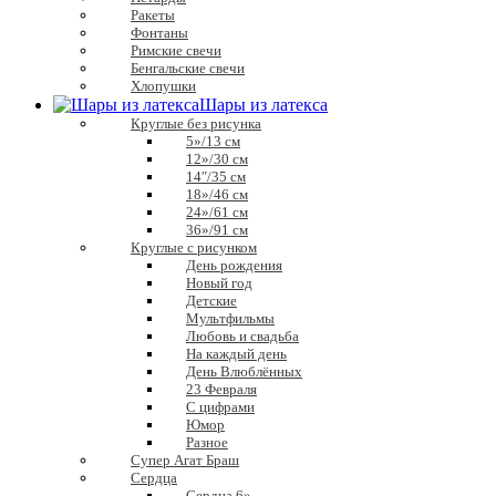
Ракеты
Фонтаны
Римские свечи
Бенгальские свечи
Хлопушки
Шары из латекса
Круглые без рисунка
5»/13 см
12»/30 см
14″/35 см
18»/46 см
24»/61 см
36»/91 см
Круглые с рисунком
День рождения
Новый год
Детские
Мультфильмы
Любовь и свадьба
На каждый день
День Влюблённых
23 Февраля
С цифрами
Юмор
Разное
Супер Агат Браш
Сердца
Сердца 6»