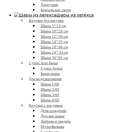
Хлопушки
Бенгальские свечи
Шары из латекса
Круглые без рисунка
Шары 5"/13 см
Шары 10"/26 см
Шары 12"/30 см
Шары 14"/35 см
Шары 18"/46 см
Шары 24"/ 61см
Шары 36"/91 см
Супер Агат Браш
Супер Агаты
Браш шары
Для моделирования
Шары 1/60
Шары 2/60
Шары 3/60
Шары 6/60
Круглые с рисунком
День рождения
Детские шары
Любовь и свадьба
Мультфильмы
С цифрами