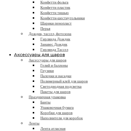
Конфетти фольга
Конфетти пластик
Конфетти тишью
Конфетти-шестиугольники
Шарики пенопласт
Перья
Дождик, тассел, фотозона
Гирлянда Дождик
Занавес Дождик
Гирлянда Тассел
Аксессуары для шаров
Аксессуары для шаров
Гелий и баллоны
Грузики
Палочки и насадки
Полимерный клей для шаров
Светодиодная подсветка
Пакеты для шаров
Праздничная упаковка
Банты
Упаковочная бумага
Коробки для шаров
Наполнители для коробок
Ленты
Лента атласная