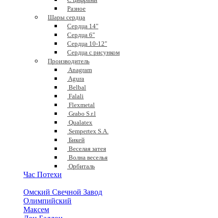
Разное
Шары сердца
Сердца 14"
Сердца 6"
Сердца 10-12"
Сердца с рисунком
Производитель
Anagram
Agura
Belbal
Falali
Flexmetal
Grabo S.r.l
Qualatex
Sempertex S.A.
Бикей
Веселая затея
Волна веселья
Орбиталь
Час Потехи
Омский Свечной Завод
Олимпийский
Максем