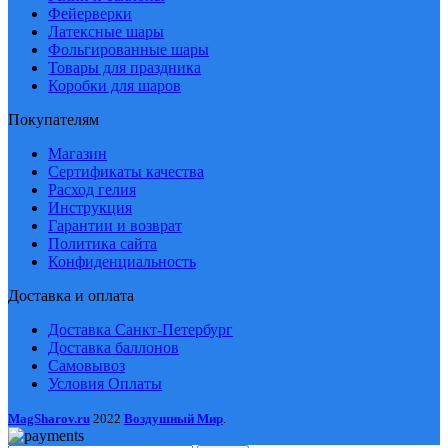
Фейерверки
Латексные шары
Фольгированные шары
Товары для праздника
Коробки для шаров
Покупателям
Магазин
Сертификаты качества
Расход гелия
Инструкция
Гарантии и возврат
Политика сайта
Конфиденциальность
Доставка и оплата
Доставка Санкт-Петербург
Доставка баллонов
Самовывоз
Условия Оплаты
MagSharov.ru
2022
Воздушный Мир
.