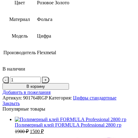
Цвет
Розовое Золото
Материал
Фольга
Модель
Цифра
Производитель
Flexmetal
В наличии
Количество
товара
В корзину
Шар
Добавить в пожелания
(40''/102
Артикул:
901764RGP
Категория:
Цифры стандартные
см)
Закрыть
Цифра,
Популярные товары
4,
Розовое
Золото,
Полимерный клей FORMULA Professional 2800 гр
1
Первоначальная
Текущая
1900
₽
1500
₽
шт.
цена
цена: