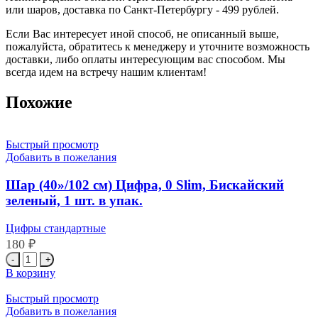
или шаров, доставка по Санкт-Петербургу - 499 рублей.
Если Вас интересует иной способ, не описанный выше,
пожалуйста, обратитесь к менеджеру и уточните возможность
доставки, либо оплаты интересующим вас способом. Мы
всегда идем на встречу нашим клиентам!
Похожие
Быстрый просмотр
Добавить в пожелания
Шар (40»/102 см) Цифра, 0 Slim, Бискайский
зеленый, 1 шт. в упак.
Цифры стандартные
180
₽
Количество
товара
В корзину
Шар
(40''/102
Быстрый просмотр
см)
Добавить в пожелания