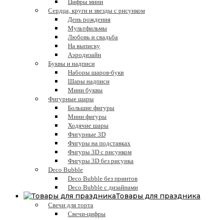
Цифры мини
Сердца, круги и звезды с рисунком
День рождения
Мультфильмы
Любовь и свадьба
На выписку
Аэродизайн
Буквы и надписи
Наборы шаров-букв
Шары надписи
Мини буквы
Фигурные шары
Большие фигуры
Мини фигуры
Ходячие шары
Фигурные 3D
Фигуры на подставках
Фигуры 3D с рисунком
Фигуры 3D без рисунка
Deco Bubble
Deco Bubble без принтов
Deco Bubble с дизайнами
Товары для праздника
Свечи для торта
Свечи-цифры