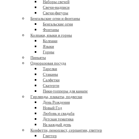
Наборы свечей
Свечи-надписи
Свечи-фигуры
Бенгальские огни и фонтаны
Бенгальские огни
Фонтаны
Колпаки, языки и горны
Колпаки
Языки
Горны
Пиньяты
Одноразовая посуда
Тарелки
Стаканы
Салфетки
Скатерти
Пики-топперы для канапе
Гирлянды, плакаты, подвески
День Рождения
Новый Год
Любовь и свадьба
Детская тематика
На каждый день
Конфетти, пенопласт, серпантин, глиттер
Глиттер