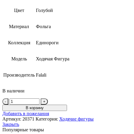
Цвет
Голубой
Материал
Фольга
Коллекция
Единороги
Модель
Ходячая Фигура
Производитель
Falali
В наличии
Количество
товара
В корзину
Шар
Добавить в пожелания
(29''/74
Артикул:
20371
Категория:
Ходячие фигуры
см)
Закрыть
Ходячая
Популярные товары
Фигура,