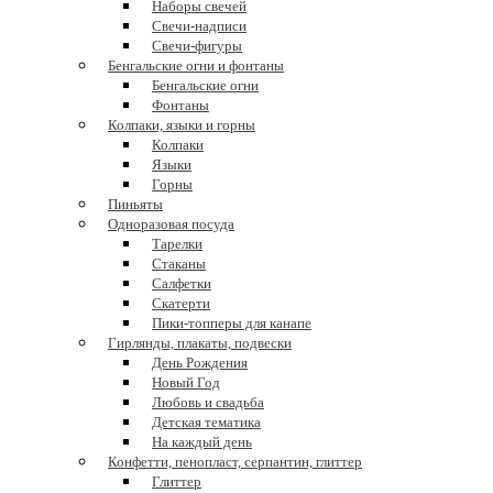
Наборы свечей
Свечи-надписи
Свечи-фигуры
Бенгальские огни и фонтаны
Бенгальские огни
Фонтаны
Колпаки, языки и горны
Колпаки
Языки
Горны
Пиньяты
Одноразовая посуда
Тарелки
Стаканы
Салфетки
Скатерти
Пики-топперы для канапе
Гирлянды, плакаты, подвески
День Рождения
Новый Год
Любовь и свадьба
Детская тематика
На каждый день
Конфетти, пенопласт, серпантин, глиттер
Глиттер