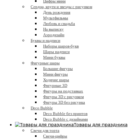
Цифры мини
Сердца, круги и звезды с рисунком
День рождения
Мультфильмы
Любовь и свадьба
На выписку
Аэродизайн
Буквы и надписи
Наборы шаров-букв
Шары надписи
Мини буквы
Фигурные шары
Большие фигуры
Мини фигуры
Ходячие шары
Фигурные 3D
Фигуры на подставках
Фигуры 3D с рисунком
Фигуры 3D без рисунка
Deco Bubble
Deco Bubble без принтов
Deco Bubble с дизайнами
Товары для праздника
Свечи для торта
Свечи-цифры