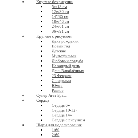
Круглые без рисунка
5»/13 см
12»/30 см
14″/35 см
18»/46 см
24»/61 см
36»/91 см
Круглые с рисунком
День рождения
Новый год
Детские
Мультфильмы
Любовь и свадьба
На каждый день
День Влюблённых
23 Февраля
С цифрами
Юмор
Разное
Супер Агат Браш
Сердца
Сердца 6»
Сердца 10-12»
Сердца 14»
Сердца с рисунком
Шары для моделирования
1/60
2/60