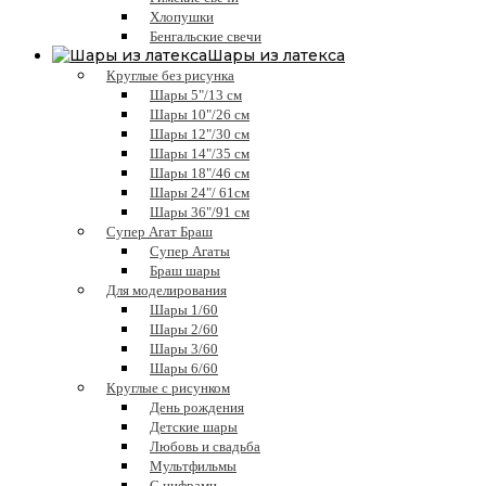
Хлопушки
Бенгальские свечи
Шары из латекса
Круглые без рисунка
Шары 5"/13 см
Шары 10"/26 см
Шары 12"/30 см
Шары 14"/35 см
Шары 18"/46 см
Шары 24"/ 61см
Шары 36"/91 см
Супер Агат Браш
Супер Агаты
Браш шары
Для моделирования
Шары 1/60
Шары 2/60
Шары 3/60
Шары 6/60
Круглые с рисунком
День рождения
Детские шары
Любовь и свадьба
Мультфильмы
С цифрами