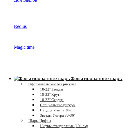
Дон Баллон
Redius
Magic time
Фольгированные шары
Оформительские без рисунка
18-22'' Звезды
18-22'' Круги
18-22'' Сердца
Специальные фигуры
Сердца Ультра 30-36'
Звезды Ультра 30-36'
Шары Цифры
Цифры стандартные (101 см)