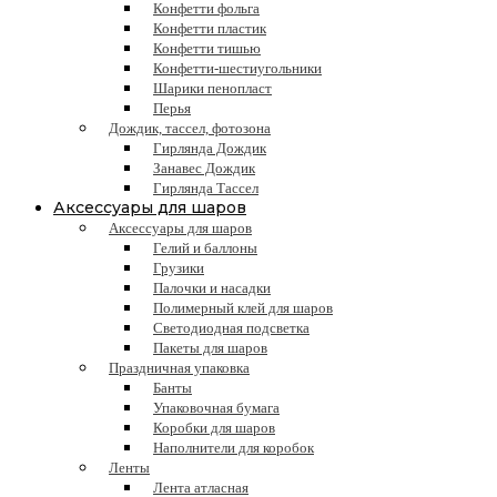
Конфетти фольга
Конфетти пластик
Конфетти тишью
Конфетти-шестиугольники
Шарики пенопласт
Перья
Дождик, тассел, фотозона
Гирлянда Дождик
Занавес Дождик
Гирлянда Тассел
Аксессуары для шаров
Аксессуары для шаров
Гелий и баллоны
Грузики
Палочки и насадки
Полимерный клей для шаров
Светодиодная подсветка
Пакеты для шаров
Праздничная упаковка
Банты
Упаковочная бумага
Коробки для шаров
Наполнители для коробок
Ленты
Лента атласная