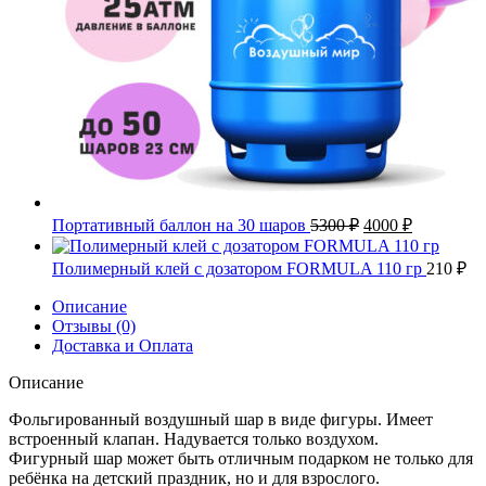
Первоначальная
Текущая
Портативный баллон на 30 шаров
5300
₽
4000
₽
цена
цена:
составляла
4000 ₽.
Полимерный клей с дозатором FORMULA 110 гр
210
₽
5300 ₽.
Описание
Отзывы (0)
Доставка и Оплата
Описание
Фольгированный воздушный шар в виде фигуры. Имеет
встроенный клапан. Надувается только воздухом.
Фигурный шар может быть отличным подарком не только для
ребёнка на детский праздник, но и для взрослого.