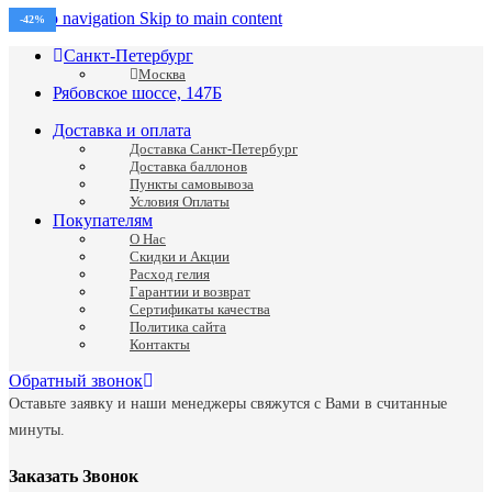
Skip to navigation
Skip to main content
-42%
Санкт-Петербург
Москва
Рябовское шоссе, 147Б
Доставка и оплата
Доставка Санкт-Петербург
Доставка баллонов
Пункты самовывоза
Условия Оплаты
Покупателям
О Нас
Скидки и Акции
Расход гелия
Гарантии и возврат
Сертификаты качества
Политика сайта
Контакты
Обратный звонок
Оставьте заявку и наши менеджеры свяжутся с Вами в считанные
минуты.
Заказать Звонок