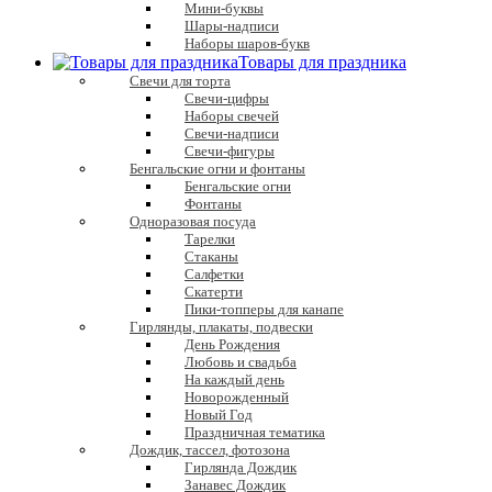
Мини-буквы
Шары-надписи
Наборы шаров-букв
Товары для праздника
Свечи для торта
Свечи-цифры
Наборы свечей
Свечи-надписи
Свечи-фигуры
Бенгальские огни и фонтаны
Бенгальские огни
Фонтаны
Одноразовая посуда
Тарелки
Стаканы
Салфетки
Скатерти
Пики-топперы для канапе
Гирлянды, плакаты, подвески
День Рождения
Любовь и свадьба
На каждый день
Новорожденный
Новый Год
Праздничная тематика
Дождик, тассел, фотозона
Гирлянда Дождик
Занавес Дождик