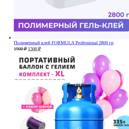
Полимерный клей FORMULA Professional 2800 гр
Первоначальная
Текущая
1900
₽
1500
₽
цена
цена:
составляла
1500 ₽.
1900 ₽.