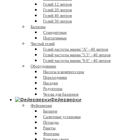
Гелий 12 литров
Гелий 20 литров
Гелий 40 литров
Гелий 50 литров
Баллоны
Стандартные
Портативные
Чистый гелий
Гелий частоты марки "А" - 40 литров
Гелий частоты марки "5.5" - 40 литров
Гелий частоты марки "6.0" - 40 литров
Оборудование
Насосы и компрессоры
Переходники
Насадки
Редукторы
Чехлы для баллонов
Фейерверки
Фейерверки
Батареи
Салютные установки
Петарды
Ракеты
Фонтаны
Римские свечи