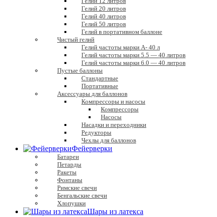
Гелий 12 литров
Гелий 20 литров
Гелий 40 литров
Гелий 50 литров
Гелий в портативном баллоне
Чистый гелий
Гелий частоты марки А- 40 л
Гелий частоты марки 5.5 — 40 литров
Гелий частоты марки 6.0 — 40 литров
Пустые баллоны
Стандартные
Портативные
Аксессуары для баллонов
Компрессоры и насосы
Компрессоры
Насосы
Насадки и переходники
Редукторы
Чехлы для баллонов
Фейерверки
Батареи
Петарды
Ракеты
Фонтаны
Римские свечи
Бенгальские свечи
Хлопушки
Шары из латекса