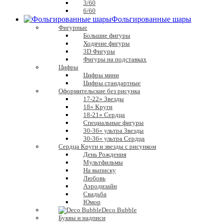
3/60
6/60
Фольгированные шары
Фигурные
Большие фигуры
Ходячие фигуры
3D Фигуры
Фигуры на подставках
Цифры
Цифры мини
Цифры стандартные
Оформительские без рисунка
17-22» Звезды
18» Круги
18-21» Сердца
Специальные фигуры
30-36» ультра Звезды
30-36» ультра Сердца
Сердца Круги и звезды с рисунком
День Рождения
Мультфильмы
На выписку
Любовь
Аэродизайн
Свадьба
Юмор
Deco Bubble
Буквы и надписи