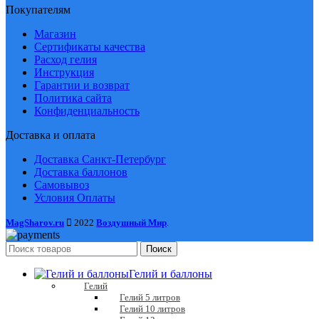
Покупателям
Магазин
Сертификаты качества
Расход гелия
Инструкция
Гарантии и возврат
Политика сайта
Конфиденциальность
Доставка и оплата
Доставка Санкт-Петербург
Доставка баллонов
Самовывоз
Условия Оплаты
MagSharov.ru
2022
Воздушный Мир
.
Поиск
Гелий и баллоны
Гелий
Гелий 5 литров
Гелий 10 литров