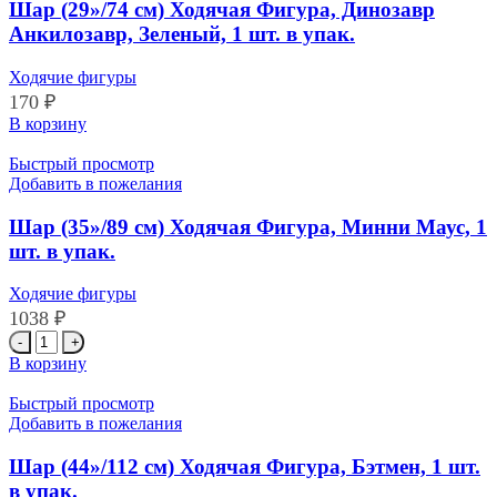
Фигура,
Шар (29»/74 см) Ходячая Фигура, Динозавр
Лама
Анкилозавр, Зеленый, 1 шт. в упак.
Альпака
в
Ходячие фигуры
радужных
170
₽
очках,
Белый,
Количество
В корзину
1
товара
шт.
Шар
Быстрый просмотр
(29''/74
Добавить в пожелания
см)
Ходячая
Шар (35»/89 см) Ходячая Фигура, Минни Маус, 1
Фигура,
шт. в упак.
Динозавр
Анкилозавр,
Ходячие фигуры
Зеленый,
1038
₽
1
Количество
шт.
товара
в
В корзину
Шар
упак.
(35''/89
Быстрый просмотр
см)
Добавить в пожелания
Ходячая
Фигура,
Шар (44»/112 см) Ходячая Фигура, Бэтмен, 1 шт.
Минни
в упак.