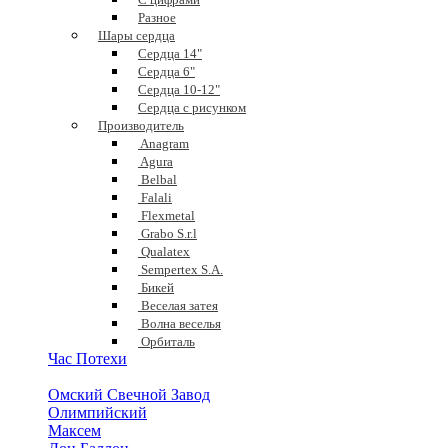
Разное
Шары сердца
Сердца 14"
Сердца 6"
Сердца 10-12"
Сердца с рисунком
Производитель
Anagram
Agura
Belbal
Falali
Flexmetal
Grabo S.r.l
Qualatex
Sempertex S.A.
Бикей
Веселая затея
Волна веселья
Орбиталь
Час Потехи
Омский Свечной Завод
Олимпийский
Максем