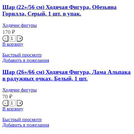
Шар (22»/56 см) Ходячая Фигура, Обезьяна
Горилла, Серый, 1 шт. в упак.
Ходячие фигуры
170
₽
Количество
товара
В корзину
Шар
(22''/56
Быстрый просмотр
см)
Добавить в пожелания
Ходячая
Фигура,
Шар (26»/66 см) Ходячая Фигура, Лама Альпака
Обезьяна
в радужных очках, Белый, 1 шт.
Горилла,
Серый,
Ходячие фигуры
1
70
₽
шт.
в
Количество
упак.
товара
В корзину
Шар
(26''/66
Быстрый просмотр
см)
Добавить в пожелания
Ходячая