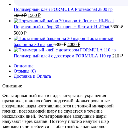
Полимерный клей FORMULA Professional 2800 гр
Первоначальная
Текущая
1900
₽
1500
₽
цена
цена:
составляла
1500 ₽.
Портативный набор 30 шаров + Лента + Hi-Float
5800
₽
1900 ₽.
Первоначальная
Текущая
5000
₽
цена
цена:
Портативный
составляла
5000 ₽.
Первоначальная
Текущая
баллон на 30 шаров
5300
₽
4000
₽
5800 ₽.
цена
цена:
составляла
4000 ₽.
Полимерный клей с дозатором FORMULA 110 гр
210
₽
5300 ₽.
Описание
Отзывы (0)
Доставка и Оплата
Описание
Фольгированный шар в виде фигуры для украшения
праздника, приспособлен под гелий. Фольгированные
воздушные шары изготавливаются из тонкой миларовой
пленки, позволяющей шару не сдуваться в течение
нескольких дней. Фольгированные воздушные шары
надувают через клапан. Поэтому плотно надутый шар
завязывать не требуется — обратный клапан хорошо