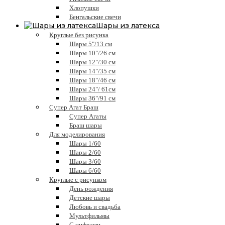
Хлопушки
Бенгальские свечи
Шары из латекса
Круглые без рисунка
Шары 5"/13 см
Шары 10"/26 см
Шары 12"/30 см
Шары 14"/35 см
Шары 18"/46 см
Шары 24"/ 61см
Шары 36"/91 см
Супер Агат Браш
Супер Агаты
Браш шары
Для моделирования
Шары 1/60
Шары 2/60
Шары 3/60
Шары 6/60
Круглые с рисунком
День рождения
Детские шары
Любовь и свадьба
Мультфильмы
С цифрами