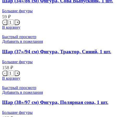
Шар (34»/86 см) Фигура, Сова Выпускник, 1 шт.
Большие фигуры
59
₽
Количество
товара
В корзину
Шар
(34''/86
Быстрый просмотр
см)
Добавить в пожелания
Фигура,
Сова
Шар (37»/94 см) Фигура, Трактор, Синий, 1 шт.
Выпускник,
1
Большие фигуры
шт.
158
₽
Количество
товара
В корзину
Шар
(37''/94
Быстрый просмотр
см)
Добавить в пожелания
Фигура,
Трактор,
Шар (38»/97 см) Фигура, Полярная сова, 1 шт.
Синий,
1
Большие фигуры
шт.