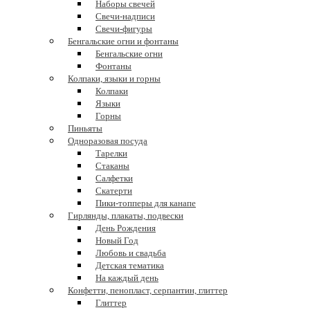
Наборы свечей
Свечи-надписи
Свечи-фигуры
Бенгальские огни и фонтаны
Бенгальские огни
Фонтаны
Колпаки, языки и горны
Колпаки
Языки
Горны
Пиньяты
Одноразовая посуда
Тарелки
Стаканы
Салфетки
Скатерти
Пики-топперы для канапе
Гирлянды, плакаты, подвески
День Рождения
Новый Год
Любовь и свадьба
Детская тематика
На каждый день
Конфетти, пенопласт, серпантин, глиттер
Глиттер