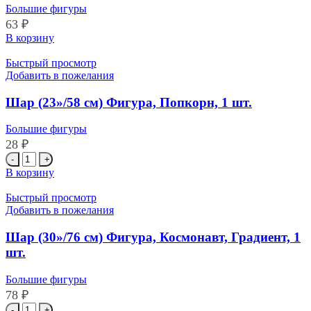
Большие фигуры
63
₽
Количество
В корзину
товара
Шар
Быстрый просмотр
(22''/56
Добавить в пожелания
см)
Фигура,
Шар (23»/58 см) Фигура, Попкорн, 1 шт.
Клубника,
1
Большие фигуры
шт.
28
₽
Количество
товара
В корзину
Шар
(23''/58
Быстрый просмотр
см)
Добавить в пожелания
Фигура,
Попкорн,
Шар (30»/76 см) Фигура, Космонавт, Градиент, 1
1
шт.
шт.
Большие фигуры
78
₽
Количество