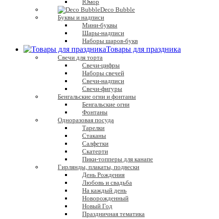
Юмор
Deco Bubble
Буквы и надписи
Мини-буквы
Шары-надписи
Наборы шаров-букв
Товары для праздника
Свечи для торта
Свечи-цифры
Наборы свечей
Свечи-надписи
Свечи-фигуры
Бенгальские огни и фонтаны
Бенгальские огни
Фонтаны
Одноразовая посуда
Тарелки
Стаканы
Салфетки
Скатерти
Пики-топперы для канапе
Гирлянды, плакаты, подвески
День Рождения
Любовь и свадьба
На каждый день
Новорожденный
Новый Год
Праздничная тематика