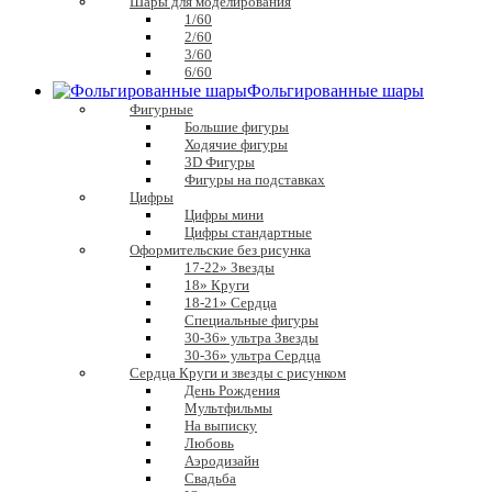
Шары для моделирования
1/60
2/60
3/60
6/60
Фольгированные шары
Фигурные
Большие фигуры
Ходячие фигуры
3D Фигуры
Фигуры на подставках
Цифры
Цифры мини
Цифры стандартные
Оформительские без рисунка
17-22» Звезды
18» Круги
18-21» Сердца
Специальные фигуры
30-36» ультра Звезды
30-36» ультра Сердца
Сердца Круги и звезды с рисунком
День Рождения
Мультфильмы
На выписку
Любовь
Аэродизайн
Свадьба