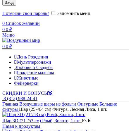
Вход
Потеряли свой пароль?
Запомнить меня
0
Список желаний
0
0
₽
Меню
0
0
₽
День Рождения
Мультперсонажи
Любовь и Свадьба
Рождение малыша
Животные
Фейерверки
СКИДКИ И БОНУСЫ
8 (812) 988-24-41
Главная
Воздушные шары из фольги
Фигурные
Большие
фигуры
Шар (25»/64 см) Фигура, Лесная Лиса, 1 шт.
Шар 3D (21''/53 см) Ромб, Золото, 1 шт.
63
₽
Назад к продуктам