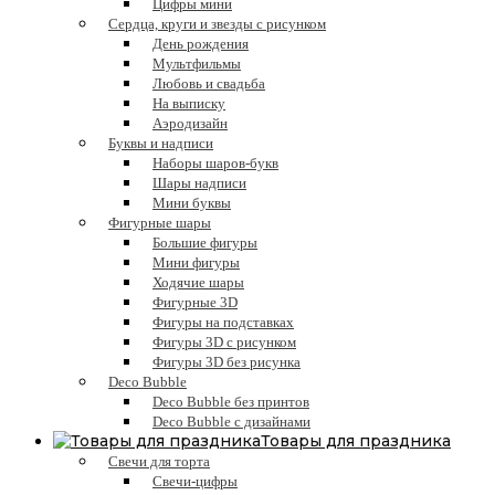
Цифры мини
Сердца, круги и звезды с рисунком
День рождения
Мультфильмы
Любовь и свадьба
На выписку
Аэродизайн
Буквы и надписи
Наборы шаров-букв
Шары надписи
Мини буквы
Фигурные шары
Большие фигуры
Мини фигуры
Ходячие шары
Фигурные 3D
Фигуры на подставках
Фигуры 3D с рисунком
Фигуры 3D без рисунка
Deco Bubble
Deco Bubble без принтов
Deco Bubble с дизайнами
Товары для праздника
Свечи для торта
Свечи-цифры