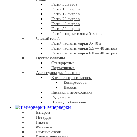
Гелий 5 литров
Гелий 10 литров
Гелий 12 литров
Гелий 20 литров
Гелий 40 литров
Гелий 50 литров
Гелий в портативном баллоне
Чистый гелий
Гелий частоты марки А- 40 л
Гелий частоты марки 5.5 — 40 литров
Гелий частоты марки 6.0 — 40 литров
Пустые баллоны
Стандартные
Портативные
Аксессуары для баллонов
Компрессоры и насосы
Компрессоры
Насосы
Насадки и переходники
Редукторы
Чехлы для баллонов
Фейерверки
Батареи
Петарды
Ракеты
Фонтаны
Римские свечи
Бенгальские свечи