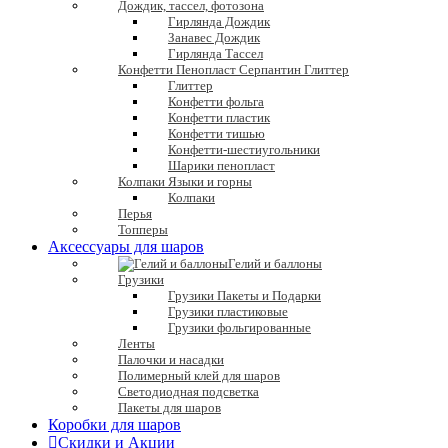
Дождик, тассел, фотозона
Гирлянда Дождик
Занавес Дождик
Гирлянда Тассел
Конфетти Пенопласт Серпантин Глиттер
Глиттер
Конфетти фольга
Конфетти пластик
Конфетти тишью
Конфетти-шестиугольники
Шарики пенопласт
Колпаки Языки и горны
Колпаки
Перья
Топперы
Аксессуары для шаров
Гелий и баллоны
Грузики
Грузики Пакеты и Подарки
Грузики пластиковые
Грузики фольгированные
Ленты
Палочки и насадки
Полимерный клей для шаров
Светодиодная подсветка
Пакеты для шаров
Коробки для шаров
Скидки и Акции