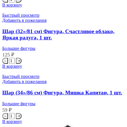
товара
В корзину
Шар
(30''/76
Быстрый просмотр
см)
Добавить в пожелания
Фигура,
Космонавт,
Шар (32»/81 см) Фигура, Счастливое облако,
Градиент,
Яркая радуга, 1 шт.
1
шт.
Большие фигуры
125
₽
Количество
товара
В корзину
Шар
(32''/81
Быстрый просмотр
см)
Добавить в пожелания
Фигура,
Счастливое
Шар (34»/86 см) Фигура, Мишка Капитан, 1 шт.
облако,
Яркая
Большие фигуры
радуга,
59
₽
1
Количество
шт.
товара
В корзину
Шар