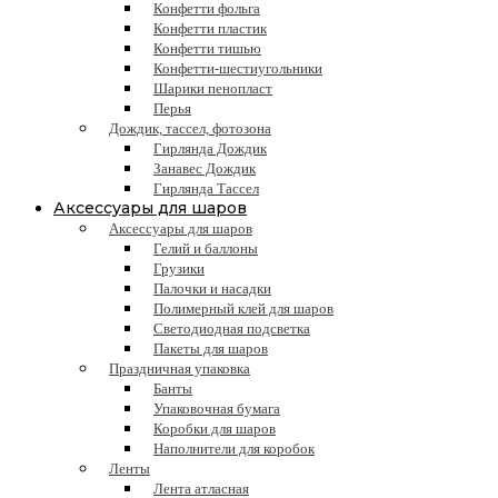
Конфетти фольга
Конфетти пластик
Конфетти тишью
Конфетти-шестиугольники
Шарики пенопласт
Перья
Дождик, тассел, фотозона
Гирлянда Дождик
Занавес Дождик
Гирлянда Тассел
Аксессуары для шаров
Аксессуары для шаров
Гелий и баллоны
Грузики
Палочки и насадки
Полимерный клей для шаров
Светодиодная подсветка
Пакеты для шаров
Праздничная упаковка
Банты
Упаковочная бумага
Коробки для шаров
Наполнители для коробок
Ленты
Лента атласная