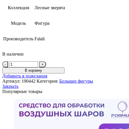
Коллекция
Лесные зверята
Модель
Фигура
Производитель
Falali
В наличии
Количество
товара
В корзину
Шар
Добавить в пожелания
(25''/64
Артикул:
190442
Категория:
Большие фигуры
см)
Закрыть
Фигура,
Популярные товары
Лесная
Лиса,
1
шт.