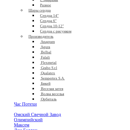
Разное
Шары сердца
Сердца 14"
Сердца 6"
Сердца 10-12"
Сердца с рисунком
Производитель
Anagram
Agura
Belbal
Falali
Flexmetal
Grabo S.r.l
Qualatex
Sempertex S.A.
Бикей
Веселая затея
Волна веселья
Орбиталь
Час Потехи
Омский Свечной Завод
Олимпийский
Максем