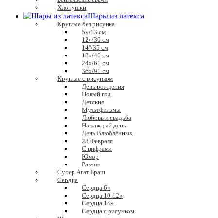
Хлопушки
Шары из латекса
Круглые без рисунка
5»/13 см
12»/30 см
14″/35 см
18»/46 см
24»/61 см
36»/91 см
Круглые с рисунком
День рождения
Новый год
Детские
Мультфильмы
Любовь и свадьба
На каждый день
День Влюблённых
23 Февраля
С цифрами
Юмор
Разное
Супер Агат Браш
Сердца
Сердца 6»
Сердца 10-12»
Сердца 14»
Сердца с рисунком