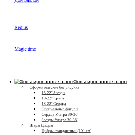
Дон Баллон
Redius
Magic time
Фольгированные шары
Оформительские без рисунка
18-22'' Звезды
18-22'' Круги
18-22'' Сердца
Специальные фигуры
Сердца Ультра 30-36'
Звезды Ультра 30-36'
Шары Цифры
Цифры стандартные (101 см)