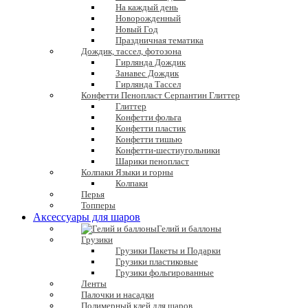
На каждый день
Новорожденный
Новый Год
Праздничная тематика
Дождик, тассел, фотозона
Гирлянда Дождик
Занавес Дождик
Гирлянда Тассел
Конфетти Пенопласт Серпантин Глиттер
Глиттер
Конфетти фольга
Конфетти пластик
Конфетти тишью
Конфетти-шестиугольники
Шарики пенопласт
Колпаки Языки и горны
Колпаки
Перья
Топперы
Аксессуары для шаров
Гелий и баллоны
Грузики
Грузики Пакеты и Подарки
Грузики пластиковые
Грузики фольгированные
Ленты
Палочки и насадки
Полимерный клей для шаров