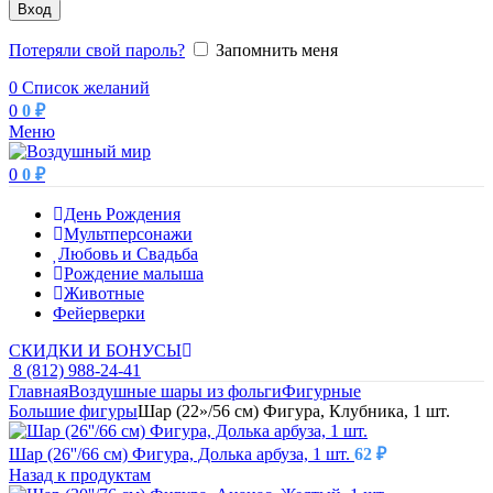
Вход
Потеряли свой пароль?
Запомнить меня
0
Список желаний
0
0
₽
Меню
0
0
₽
День Рождения
Мультперсонажи
Любовь и Свадьба
Рождение малыша
Животные
Фейерверки
СКИДКИ И БОНУСЫ
8 (812) 988-24-41
Главная
Воздушные шары из фольги
Фигурные
Большие фигуры
Шар (22»/56 см) Фигура, Клубника, 1 шт.
Шар (26''/66 см) Фигура, Долька арбуза, 1 шт.
62
₽
Назад к продуктам