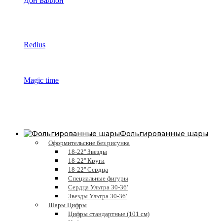
Дон Баллон
Redius
Magic time
Фольгированные шары
Оформительские без рисунка
18-22'' Звезды
18-22'' Круги
18-22'' Сердца
Специальные фигуры
Сердца Ультра 30-36'
Звезды Ультра 30-36'
Шары Цифры
Цифры стандартные (101 см)