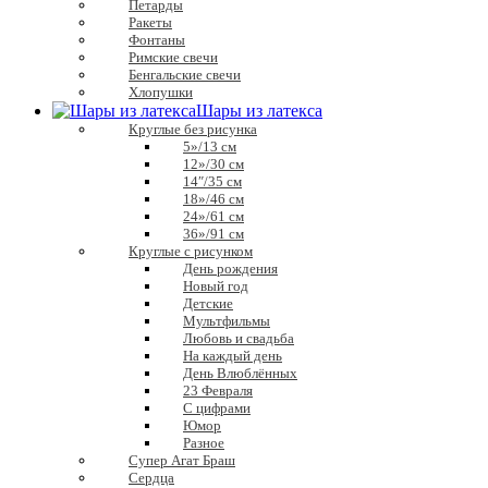
Петарды
Ракеты
Фонтаны
Римские свечи
Бенгальские свечи
Хлопушки
Шары из латекса
Круглые без рисунка
5»/13 см
12»/30 см
14″/35 см
18»/46 см
24»/61 см
36»/91 см
Круглые с рисунком
День рождения
Новый год
Детские
Мультфильмы
Любовь и свадьба
На каждый день
День Влюблённых
23 Февраля
С цифрами
Юмор
Разное
Супер Агат Браш
Сердца