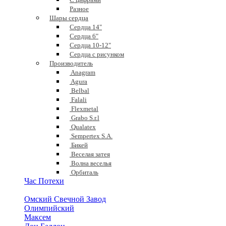
Разное
Шары сердца
Сердца 14"
Сердца 6"
Сердца 10-12"
Сердца с рисунком
Производитель
Anagram
Agura
Belbal
Falali
Flexmetal
Grabo S.r.l
Qualatex
Sempertex S.A.
Бикей
Веселая затея
Волна веселья
Орбиталь
Час Потехи
Омский Свечной Завод
Олимпийский
Максем