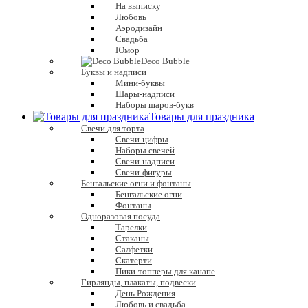
На выписку
Любовь
Аэродизайн
Свадьба
Юмор
Deco Bubble
Буквы и надписи
Мини-буквы
Шары-надписи
Наборы шаров-букв
Товары для праздника
Свечи для торта
Свечи-цифры
Наборы свечей
Свечи-надписи
Свечи-фигуры
Бенгальские огни и фонтаны
Бенгальские огни
Фонтаны
Одноразовая посуда
Тарелки
Стаканы
Салфетки
Скатерти
Пики-топперы для канапе
Гирлянды, плакаты, подвески
День Рождения
Любовь и свадьба