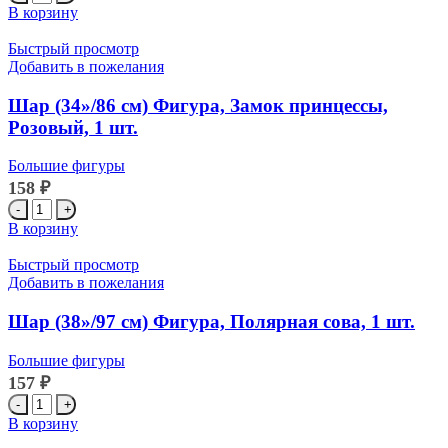
товара
В корзину
Шар
(30''/76
Быстрый просмотр
см)
Добавить в пожелания
Фигура,
Ножка
Шар (34»/86 см) Фигура, Замок принцессы,
малышки,
Розовый, 1 шт.
Розовый,
1
Большие фигуры
шт.
158
₽
Количество
товара
В корзину
Шар
(34''/86
Быстрый просмотр
см)
Добавить в пожелания
Фигура,
Замок
Шар (38»/97 см) Фигура, Полярная сова, 1 шт.
принцессы,
Розовый,
Большие фигуры
1
157
₽
шт.
Количество
товара
В корзину
Шар