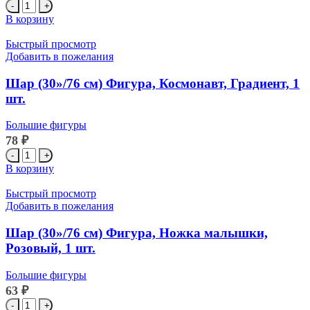
Количество
товара
В корзину
Шар
(30''/76
Быстрый просмотр
см)
Добавить в пожелания
Фигура,
Ананас,
Шар (30»/76 см) Фигура, Космонавт, Градиент, 1
Желтый,
шт.
1
шт.
Большие фигуры
78
₽
Количество
товара
В корзину
Шар
(30''/76
Быстрый просмотр
см)
Добавить в пожелания
Фигура,
Космонавт,
Шар (30»/76 см) Фигура, Ножка малышки,
Градиент,
Розовый, 1 шт.
1
шт.
Большие фигуры
63
₽
Количество