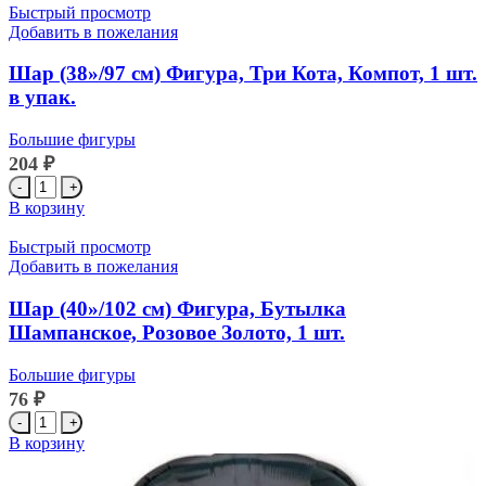
(38''/97
Быстрый просмотр
см)
Добавить в пожелания
Фигура,
Полярная
Шар (38»/97 см) Фигура, Три Кота, Компот, 1 шт.
сова,
в упак.
1
шт.
Большие фигуры
204
₽
Количество
товара
В корзину
Шар
(38''/97
Быстрый просмотр
см)
Добавить в пожелания
Фигура,
Три
Шар (40»/102 см) Фигура, Бутылка
Кота,
Шампанское, Розовое Золото, 1 шт.
Компот,
1
Большие фигуры
шт.
76
₽
в
упак.
Количество
товара
В корзину
Шар
(40''/102