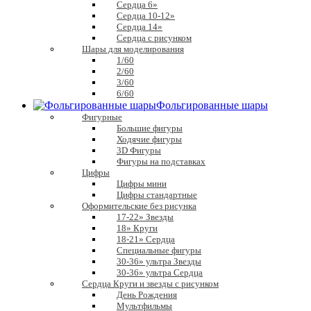
Сердца 6»
Сердца 10-12»
Сердца 14»
Сердца с рисунком
Шары для моделирования
1/60
2/60
3/60
6/60
Фольгированные шары
Фигурные
Большие фигуры
Ходячие фигуры
3D Фигуры
Фигуры на подставках
Цифры
Цифры мини
Цифры стандартные
Оформительские без рисунка
17-22» Звезды
18» Круги
18-21» Сердца
Специальные фигуры
30-36» ультра Звезды
30-36» ультра Сердца
Сердца Круги и звезды с рисунком
День Рождения
Мультфильмы