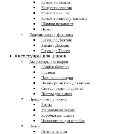
Конфетти фольга
Конфетти пластик
Конфетти тишью
Конфетти-шестиугольники
Шарики пенопласт
Перья
Дождик, тассел, фотозона
Гирлянда Дождик
Занавес Дождик
Гирлянда Тассел
Аксессуары для шаров
Аксессуары для шаров
Гелий и баллоны
Грузики
Палочки и насадки
Полимерный клей для шаров
Светодиодная подсветка
Пакеты для шаров
Праздничная упаковка
Банты
Упаковочная бумага
Коробки для шаров
Наполнители для коробок
Ленты
Лента атласная