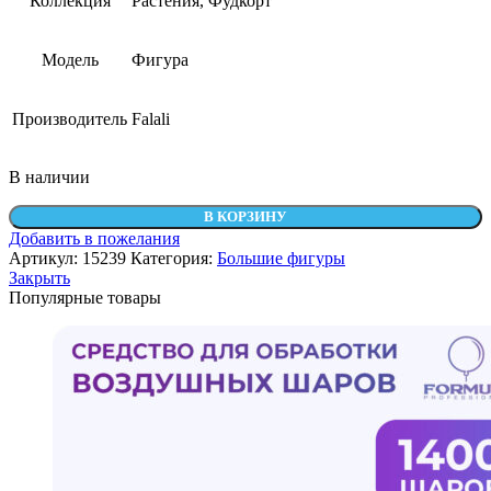
Коллекция
Растения, Фудкорт
Модель
Фигура
Производитель
Falali
В наличии
Количество
В КОРЗИНУ
товара
Добавить в пожелания
Шар
Артикул:
15239
Категория:
Большие фигуры
(22''/56
Закрыть
см)
Популярные товары
Фигура,
Клубника,
1
шт.