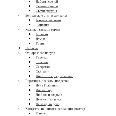
Наборы свечей
Свечи-надписи
Свечи-фигуры
Бенгальские огни и фонтаны
Бенгальские огни
Фонтаны
Колпаки, языки и горны
Колпаки
Языки
Горны
Пиньяты
Одноразовая посуда
Тарелки
Стаканы
Салфетки
Скатерти
Пики-топперы для канапе
Гирлянды, плакаты, подвески
День Рождения
Новый Год
Любовь и свадьба
Детская тематика
На каждый день
Конфетти, пенопласт, серпантин, глиттер
Глиттер