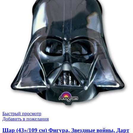
см)
Фигура,
Бутылка
Шампанское,
Розовое
Золото,
1
шт.
Быстрый просмотр
Добавить в пожелания
Шар (43»/109 см) Фигура, Звездные войны, Дарт