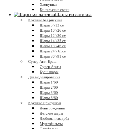
Хлопушки
Бенгальские свечи
Шары из латекса
Круглые без рисунка
Шары 5"/13 см
Шары 10"/26 см
Шары 12"/30 см
Шары 14"/35 см
Шары 18"/46 см
Шары 24"/ 61см
Шары 36"/91 см
Супер Агат Браш
Супер Агаты
Браш шары
Для моделирования
Шары 1/60
Шары 2/60
Шары 3/60
Шары 6/60
Круглые с рисунком
День рождения
Детские шары
Любовь и свадьба
Мультфильмы
С цифрами