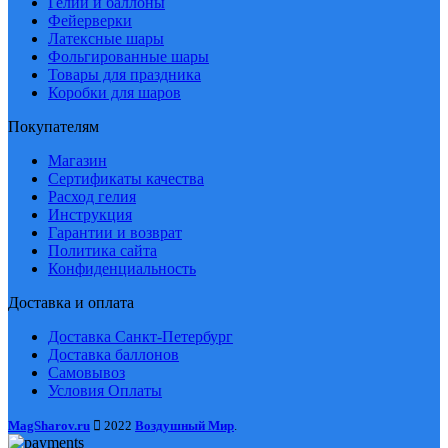
Гелий и баллоны
Фейерверки
Латексные шары
Фольгированные шары
Товары для праздника
Коробки для шаров
Покупателям
Магазин
Сертификаты качества
Расход гелия
Инструкция
Гарантии и возврат
Политика сайта
Конфиденциальность
Доставка и оплата
Доставка Санкт-Петербург
Доставка баллонов
Самовывоз
Условия Оплаты
MagSharov.ru
2022
Воздушный Мир
.