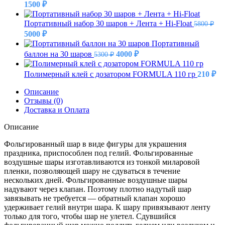
Первоначальная
Текущая
1500
₽
цена
цена:
составляла
1500 ₽.
Портативный набор 30 шаров + Лента + Hi-Float
5800
₽
1900 ₽.
Первоначальная
Текущая
5000
₽
цена
цена:
Портативный
составляла
5000 ₽.
Первоначальная
Текущая
баллон на 30 шаров
4000
₽
5300
₽
5800 ₽.
цена
цена:
составляла
4000 ₽.
Полимерный клей с дозатором FORMULA 110 гр
210
₽
5300 ₽.
Описание
Отзывы (0)
Доставка и Оплата
Описание
Фольгированный шар в виде фигуры для украшения
праздника, приспособлен под гелий. Фольгированные
воздушные шары изготавливаются из тонкой миларовой
пленки, позволяющей шару не сдуваться в течение
нескольких дней. Фольгированные воздушные шары
надувают через клапан. Поэтому плотно надутый шар
завязывать не требуется — обратный клапан хорошо
удерживает гелий внутри шара. К шару привязывают ленту
только для того, чтобы шар не улетел. Сдувшийся