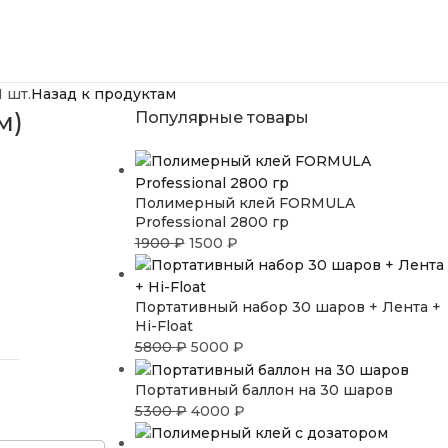
1 шт.
Назад к продуктам
м)
Популярные товары
Полимерный клей FORMULA
Professional 2800 гр
1900
₽
1500
₽
Портативный набор 30 шаров + Лента +
Hi-Float
5800
₽
5000
₽
Портативный баллон на 30 шаров
5300
₽
4000
₽