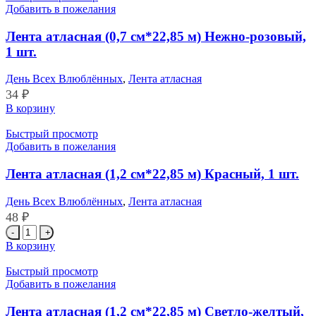
атласная
Добавить в пожелания
(0,7
см*22,85
Лента атласная (0,7 см*22,85 м) Нежно-розовый,
м)
1 шт.
Белый,
1
День Всех Влюблённых
,
Лента атласная
шт.
34
₽
Количество
В корзину
товара
Лента
Быстрый просмотр
атласная
Добавить в пожелания
(0,7
см*22,85
Лента атласная (1,2 см*22,85 м) Красный, 1 шт.
м)
Нежно-
День Всех Влюблённых
,
Лента атласная
розовый,
48
₽
1
Количество
шт.
товара
В корзину
Лента
атласная
Быстрый просмотр
(1,2
Добавить в пожелания
см*22,85
м)
Лента атласная (1,2 см*22,85 м) Светло-желтый,