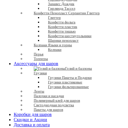
Занавес Дождик
Гирлянда Тассел
Конфетти Пенопласт Серпантин Глиттер
Глиттер
Конфетти фольга
Конфетти пластик
Конфетти тишью
Конфетти-шестиугольники
Шарики пенопласт
Колпаки Языки и горны
Колпаки
Перья
Топперы
Аксессуары для шаров
Гелий и баллоны
Грузики
Грузики Пакеты и Подарки
Грузики пластиковые
Грузики фольгированные
Ленты
Палочки и насадки
Полимерный клей для шаров
Светодиодная подсветка
Пакеты для шаров
Коробки для шаров
Скидки и Акции
Доставка и оплата