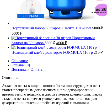
Портативный набор 30 шаров + Лента + Hi-Float
5800
₽
Первоначальная
Текущая
5000
₽
цена
цена:
Портативный
составляла
5000 ₽.
Первоначальная
Текущая
баллон на 30 шаров
5300
₽
4000
₽
5800 ₽.
цена
цена:
составляла
4000 ₽.
Полимерный клей с дозатором FORMULA 110 гр
210
₽
5300 ₽.
Описание
Отзывы (0)
Доставка и Оплата
Описание
Атласная лента в виде пышного банта или струящихся лент
станет прекрасным дополнением и при декорировании
презентуемого подарка, и для цветочной композиции. Также
атласная лента является универсальным компонентом для
декоративной отделки швейных изделий и вышивки.