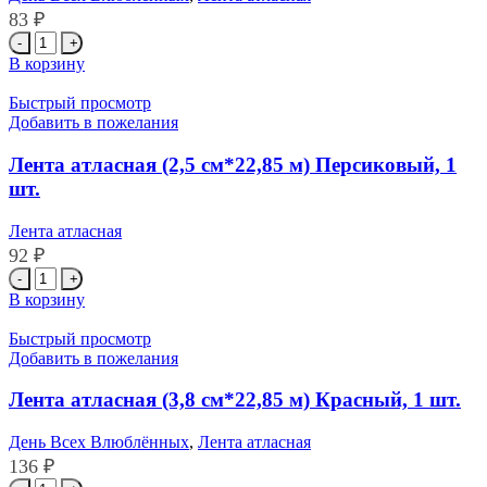
шт.
83
₽
Количество
товара
В корзину
Лента
атласная
Быстрый просмотр
(2,5
Добавить в пожелания
см*22,85
м)
Лента атласная (2,5 см*22,85 м) Персиковый, 1
Красный,
шт.
1
шт.
Лента атласная
92
₽
Количество
товара
В корзину
Лента
атласная
Быстрый просмотр
(2,5
Добавить в пожелания
см*22,85
м)
Лента атласная (3,8 см*22,85 м) Красный, 1 шт.
Персиковый,
1
День Всех Влюблённых
,
Лента атласная
шт.
136
₽
Количество