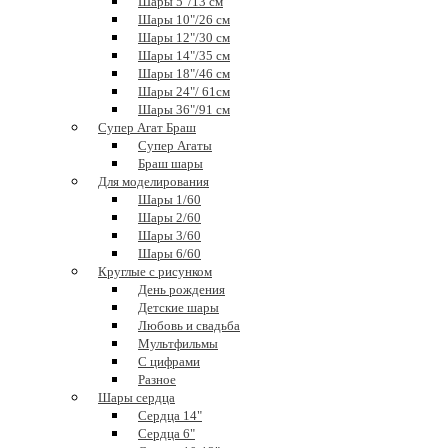
Шары 5"/13 см
Шары 10"/26 см
Шары 12"/30 см
Шары 14"/35 см
Шары 18"/46 см
Шары 24"/ 61см
Шары 36"/91 см
Супер Агат Браш
Супер Агаты
Браш шары
Для моделирования
Шары 1/60
Шары 2/60
Шары 3/60
Шары 6/60
Круглые с рисунком
День рождения
Детские шары
Любовь и свадьба
Мультфильмы
С цифрами
Разное
Шары сердца
Сердца 14"
Сердца 6"