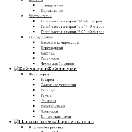
Стандартные
Портативные
Чистый гелий
Гелий частоты марки "А" - 40 литров
Гелий частоты марки "5.5" - 40 литров
Гелий частоты марки "6.0" - 40 литров
Оборудование
Насосы и компрессоры
Переходники
Насадки
Редукторы
Чехлы для баллонов
Фейерверки
Фейерверки
Батареи
Салютные установки
Петарды
Ракеты
Фонтаны
Римские свечи
Хлопушки
Бенгальские свечи
Шары из латекса
Круглые без рисунка