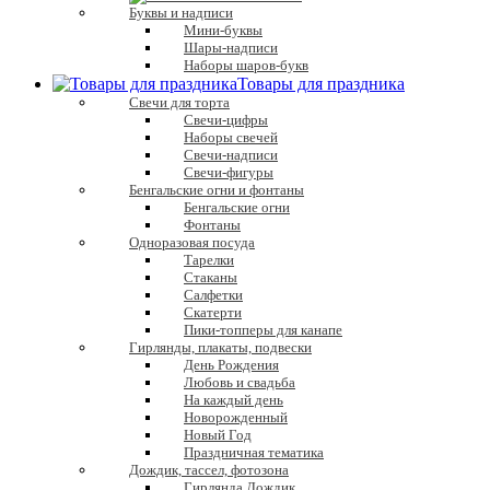
Буквы и надписи
Мини-буквы
Шары-надписи
Наборы шаров-букв
Товары для праздника
Свечи для торта
Свечи-цифры
Наборы свечей
Свечи-надписи
Свечи-фигуры
Бенгальские огни и фонтаны
Бенгальские огни
Фонтаны
Одноразовая посуда
Тарелки
Стаканы
Салфетки
Скатерти
Пики-топперы для канапе
Гирлянды, плакаты, подвески
День Рождения
Любовь и свадьба
На каждый день
Новорожденный
Новый Год
Праздничная тематика
Дождик, тассел, фотозона
Гирлянда Дождик