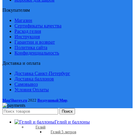
Покупателям
Магазин
Сертификаты качества
Расход гелия
Инструкция
Гарантии и возврат
Политика сайта
Конфиденциальность
Доставка и оплата
Доставка Санкт-Петербург
Доставка баллонов
Самовывоз
Условия Оплаты
MagSharov.ru
2022
Воздушный Мир
.
Поиск
Гелий и баллоны
Гелий
Гелий 5 литров