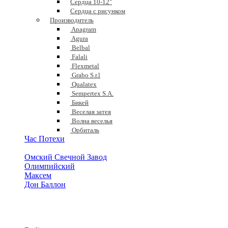
Сердца 10-12"
Сердца с рисунком
Производитель
Anagram
Agura
Belbal
Falali
Flexmetal
Grabo S.r.l
Qualatex
Sempertex S.A.
Бикей
Веселая затея
Волна веселья
Орбиталь
Час Потехи
Омский Свечной Завод
Олимпийский
Максем
Дон Баллон