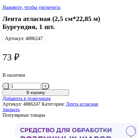
Нажмите, чтобы увеличить
Лента атласная (2,5 см*22,85 м)
Бургундия, 1 шт.
Артикул:
4886247
73
₽
В наличии
Количество
товара
В корзину
Лента
Добавить в пожелания
атласная
Артикул:
4886247
Категория:
Лента атласная
(2,5
Закрыть
см*22,85
Популярные товары
м)
Бургундия,
1
шт.