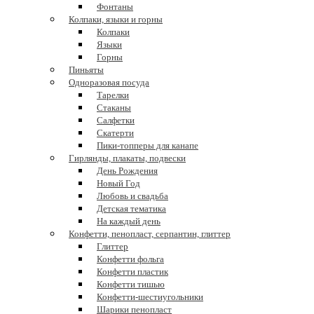
Фонтаны
Колпаки, языки и горны
Колпаки
Языки
Горны
Пиньяты
Одноразовая посуда
Тарелки
Стаканы
Салфетки
Скатерти
Пики-топперы для канапе
Гирлянды, плакаты, подвески
День Рождения
Новый Год
Любовь и свадьба
Детская тематика
На каждый день
Конфетти, пенопласт, серпантин, глиттер
Глиттер
Конфетти фольга
Конфетти пластик
Конфетти тишью
Конфетти-шестиугольники
Шарики пенопласт