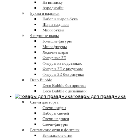
На выписку
Аэродизайн
Буквы и надписи
Наборы шаров-букв
Шары надписи
Мини буквы
Фигурные шары
Большие фигуры
Мини фигуры
Ходячие шары
Фигурные 3D
Фигуры на подставках
Фигуры 3D с рисунком
Фигуры 3D без рисунка
Deco Bubble
Deco Bubble без принтов
Deco Bubble с дизайнами
Товары для праздника
Свечи для торта
Свечи-цифры
Наборы свечей
Свечи-надписи
Свечи-фигуры
Бенгальские огни и фонтаны
Бенгальские огни