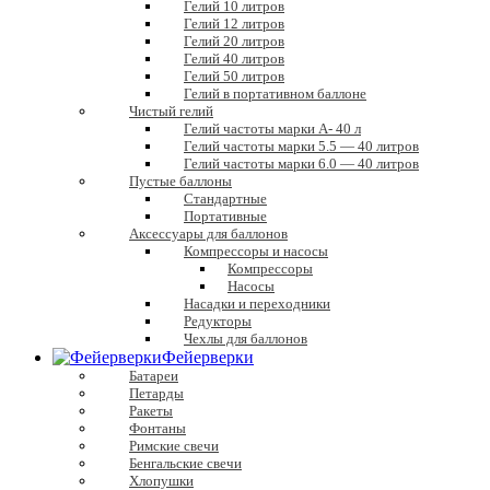
Гелий 10 литров
Гелий 12 литров
Гелий 20 литров
Гелий 40 литров
Гелий 50 литров
Гелий в портативном баллоне
Чистый гелий
Гелий частоты марки А- 40 л
Гелий частоты марки 5.5 — 40 литров
Гелий частоты марки 6.0 — 40 литров
Пустые баллоны
Стандартные
Портативные
Аксессуары для баллонов
Компрессоры и насосы
Компрессоры
Насосы
Насадки и переходники
Редукторы
Чехлы для баллонов
Фейерверки
Батареи
Петарды
Ракеты
Фонтаны
Римские свечи
Бенгальские свечи
Хлопушки