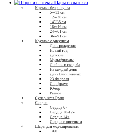
Шары из латекса
Круглые без рисунка
5»/13 см
12»/30 см
14″/35 см
18»/46 см
24»/61 см
36»/91 см
Круглые с рисунком
День рождения
Новый год
Детские
Мультфильмы
Любовь и свадьба
На каждый день
День Влюблённых
23 Февраля
С цифрами
Юмор
Разное
Супер Агат Браш
Сердца
Сердца 6»
Сердца 10-12»
Сердца 14»
Сердца с рисунком
Шары для моделирования
1/60