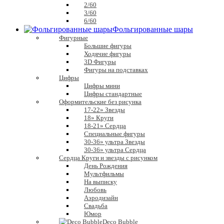
2/60
3/60
6/60
Фольгированные шары
Фигурные
Большие фигуры
Ходячие фигуры
3D Фигуры
Фигуры на подставках
Цифры
Цифры мини
Цифры стандартные
Оформительские без рисунка
17-22» Звезды
18» Круги
18-21» Сердца
Специальные фигуры
30-36» ультра Звезды
30-36» ультра Сердца
Сердца Круги и звезды с рисунком
День Рождения
Мультфильмы
На выписку
Любовь
Аэродизайн
Свадьба
Юмор
Deco Bubble