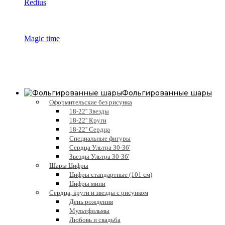
Redius
Magic time
Фольгированные шары
Оформительские без рисунка
18-22'' Звезды
18-22'' Круги
18-22'' Сердца
Специальные фигуры
Сердца Ультра 30-36'
Звезды Ультра 30-36'
Шары Цифры
Цифры стандартные (101 см)
Цифры мини
Сердца, круги и звезды с рисунком
День рождения
Мультфильмы
Любовь и свадьба