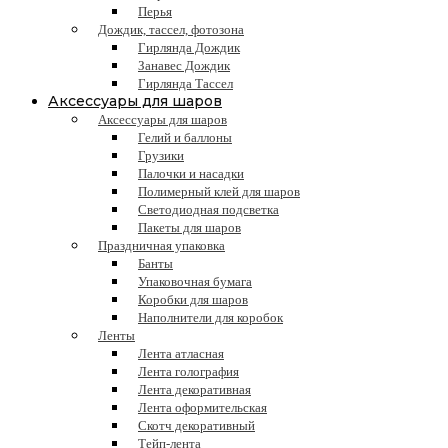
Перья
Дождик, тассел, фотозона
Гирлянда Дождик
Занавес Дождик
Гирлянда Тассел
Аксессуары для шаров
Аксессуары для шаров
Гелий и баллоны
Грузики
Палочки и насадки
Полимерный клей для шаров
Светодиодная подсветка
Пакеты для шаров
Праздничная упаковка
Банты
Упаковочная бумага
Коробки для шаров
Наполнители для коробок
Ленты
Лента атласная
Лента голография
Лента декоративная
Лента оформительская
Скотч декоративный
Тейп-лента