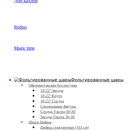
Дон Баллон
Redius
Magic time
Фольгированные шары
Оформительские без рисунка
18-22'' Звезды
18-22'' Круги
18-22'' Сердца
Специальные фигуры
Сердца Ультра 30-36'
Звезды Ультра 30-36'
Шары Цифры
Цифры стандартные (101 см)