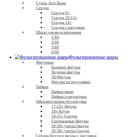
Супер Агат Браш
Сердца
Сердца 6»
Сердца 10-12»
Сердца 14»
Сердца с рисунком
Шары для моделирования
1/60
2/60
3/60
6/60
Фольгированные шары
Фигурные
Большие фигуры
Ходячие фигуры
3D Фигуры
Фигуры на подставках
Цифры
Цифры мини
Цифры стандартные
Оформительские без рисунка
17-22» Звезды
18» Круги
18-21» Сердца
Специальные фигуры
30-36» ультра Звезды
30-36» ультра Сердца
Сердца Круги и звезды с рисунком