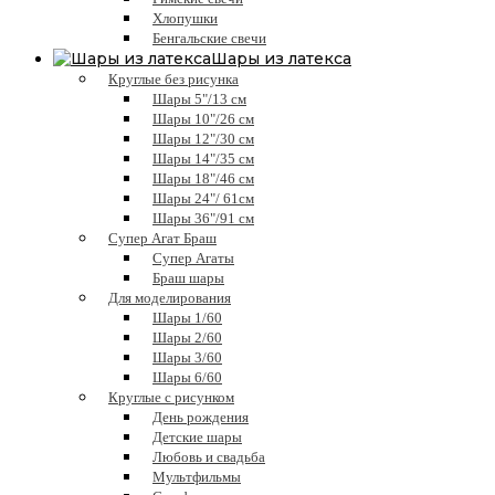
Хлопушки
Бенгальские свечи
Шары из латекса
Круглые без рисунка
Шары 5"/13 см
Шары 10"/26 см
Шары 12"/30 см
Шары 14"/35 см
Шары 18"/46 см
Шары 24"/ 61см
Шары 36"/91 см
Супер Агат Браш
Супер Агаты
Браш шары
Для моделирования
Шары 1/60
Шары 2/60
Шары 3/60
Шары 6/60
Круглые с рисунком
День рождения
Детские шары
Любовь и свадьба
Мультфильмы