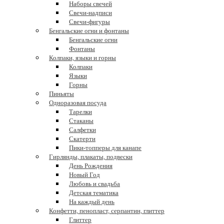
Наборы свечей
Свечи-надписи
Свечи-фигуры
Бенгальские огни и фонтаны
Бенгальские огни
Фонтаны
Колпаки, языки и горны
Колпаки
Языки
Горны
Пиньяты
Одноразовая посуда
Тарелки
Стаканы
Салфетки
Скатерти
Пики-топперы для канапе
Гирлянды, плакаты, подвески
День Рождения
Новый Год
Любовь и свадьба
Детская тематика
На каждый день
Конфетти, пенопласт, серпантин, глиттер
Глиттер