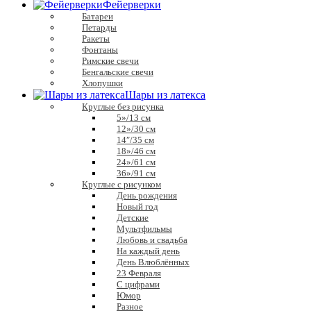
Фейерверки
Батареи
Петарды
Ракеты
Фонтаны
Римские свечи
Бенгальские свечи
Хлопушки
Шары из латекса
Круглые без рисунка
5»/13 см
12»/30 см
14″/35 см
18»/46 см
24»/61 см
36»/91 см
Круглые с рисунком
День рождения
Новый год
Детские
Мультфильмы
Любовь и свадьба
На каждый день
День Влюблённых
23 Февраля
С цифрами
Юмор
Разное