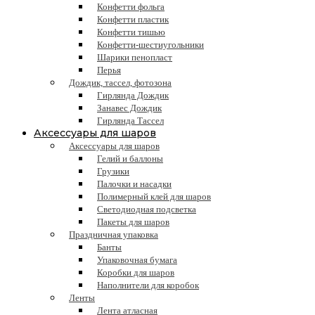
Конфетти фольга
Конфетти пластик
Конфетти тишью
Конфетти-шестиугольники
Шарики пенопласт
Перья
Дождик, тассел, фотозона
Гирлянда Дождик
Занавес Дождик
Гирлянда Тассел
Аксессуары для шаров
Аксессуары для шаров
Гелий и баллоны
Грузики
Палочки и насадки
Полимерный клей для шаров
Светодиодная подсветка
Пакеты для шаров
Праздничная упаковка
Банты
Упаковочная бумага
Коробки для шаров
Наполнители для коробок
Ленты
Лента атласная