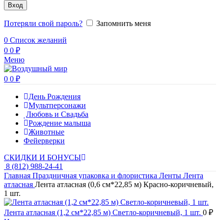
Вход
Потеряли свой пароль?
Запомнить меня
0
Список желаний
0
0
₽
Меню
0
0
₽
День Рождения
Мультперсонажи
Любовь и Свадьба
Рождение малыша
Животные
Фейерверки
СКИДКИ И БОНУСЫ
8 (812) 988-24-41
Главная
Праздничная упаковка и флористика
Ленты
Лента
атласная
Лента атласная (0,6 см*22,85 м) Красно-коричневый,
1 шт.
Лента атласная (1,2 см*22,85 м) Светло-коричневый, 1 шт.
0
₽