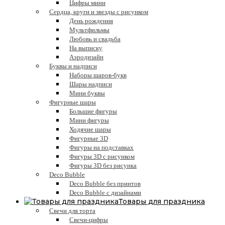
Цифры мини
Сердца, круги и звезды с рисунком
День рождения
Мультфильмы
Любовь и свадьба
На выписку
Аэродизайн
Буквы и надписи
Наборы шаров-букв
Шары надписи
Мини буквы
Фигурные шары
Большие фигуры
Мини фигуры
Ходячие шары
Фигурные 3D
Фигуры на подставках
Фигуры 3D с рисунком
Фигуры 3D без рисунка
Deco Bubble
Deco Bubble без принтов
Deco Bubble с дизайнами
Товары для праздника
Свечи для торта
Свечи-цифры