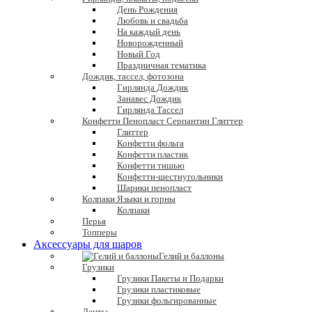
День Рождения
Любовь и свадьба
На каждый день
Новорожденный
Новый Год
Праздничная тематика
Дождик, тассел, фотозона
Гирлянда Дождик
Занавес Дождик
Гирлянда Тассел
Конфетти Пенопласт Серпантин Глиттер
Глиттер
Конфетти фольга
Конфетти пластик
Конфетти тишью
Конфетти-шестиугольники
Шарики пенопласт
Колпаки Языки и горны
Колпаки
Перья
Топперы
Аксессуары для шаров
Гелий и баллоны
Грузики
Грузики Пакеты и Подарки
Грузики пластиковые
Грузики фольгированные
Ленты