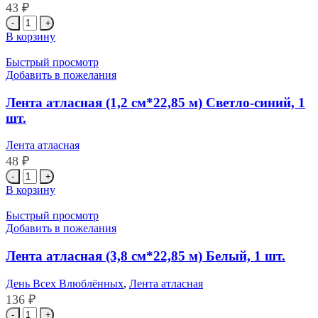
43
₽
Количество
товара
В корзину
Лента
атласная
Быстрый просмотр
(1,2
Добавить в пожелания
см*22,85
м)
Лента атласная (1,2 см*22,85 м) Светло-синий, 1
Мятный,
шт.
1
шт.
Лента атласная
48
₽
Количество
товара
В корзину
Лента
атласная
Быстрый просмотр
(1,2
Добавить в пожелания
см*22,85
м)
Лента атласная (3,8 см*22,85 м) Белый, 1 шт.
Светло-
синий,
День Всех Влюблённых
,
Лента атласная
1
136
₽
шт.
Количество