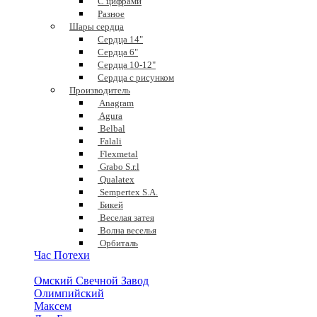
С цифрами
Разное
Шары сердца
Сердца 14"
Сердца 6"
Сердца 10-12"
Сердца с рисунком
Производитель
Anagram
Agura
Belbal
Falali
Flexmetal
Grabo S.r.l
Qualatex
Sempertex S.A.
Бикей
Веселая затея
Волна веселья
Орбиталь
Час Потехи
Омский Свечной Завод
Олимпийский
Максем