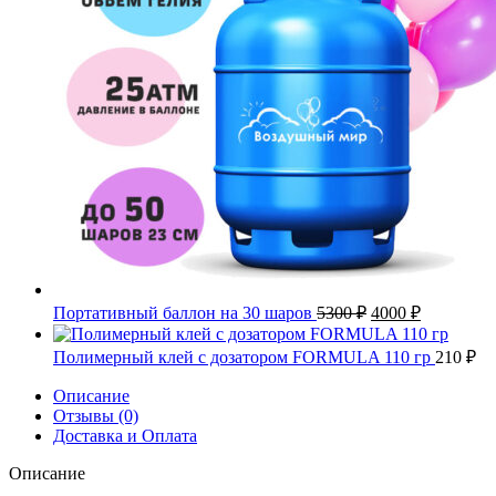
Первоначальная
Текущая
Портативный баллон на 30 шаров
5300
₽
4000
₽
цена
цена:
составляла
4000 ₽.
Полимерный клей с дозатором FORMULA 110 гр
210
₽
5300 ₽.
Описание
Отзывы (0)
Доставка и Оплата
Описание