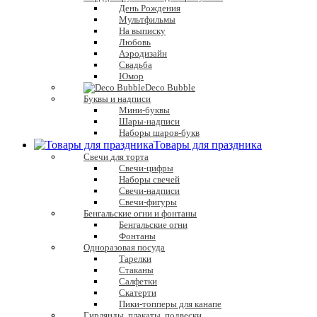
День Рождения
Мультфильмы
На выписку
Любовь
Аэродизайн
Свадьба
Юмор
Deco Bubble
Буквы и надписи
Мини-буквы
Шары-надписи
Наборы шаров-букв
Товары для праздника
Свечи для торта
Свечи-цифры
Наборы свечей
Свечи-надписи
Свечи-фигуры
Бенгальские огни и фонтаны
Бенгальские огни
Фонтаны
Одноразовая посуда
Тарелки
Стаканы
Салфетки
Скатерти
Пики-топперы для канапе
Гирлянды, плакаты, подвески