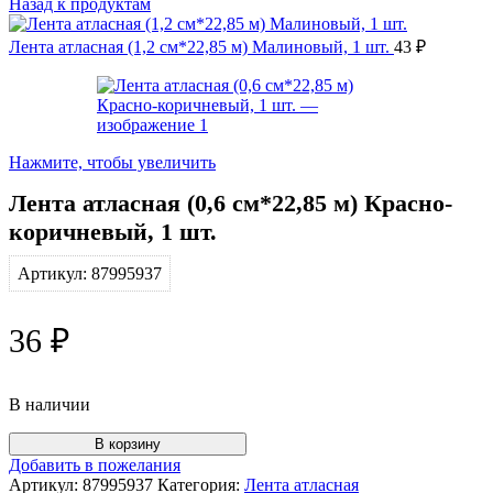
Назад к продуктам
Лента атласная (1,2 см*22,85 м) Малиновый, 1 шт.
43
₽
Нажмите, чтобы увеличить
Лента атласная (0,6 см*22,85 м) Красно-
коричневый, 1 шт.
Артикул:
87995937
36
₽
В наличии
Количество
В корзину
товара
Добавить в пожелания
Лента
Артикул:
87995937
Категория:
Лента атласная