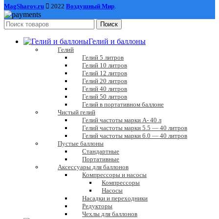
MagSharov.ru
2022
Воздушный Мир
.
Поиск
Гелий и баллоны
Гелий
Гелий 5 литров
Гелий 10 литров
Гелий 12 литров
Гелий 20 литров
Гелий 40 литров
Гелий 50 литров
Гелий в портативном баллоне
Чистый гелий
Гелий частоты марки А- 40 л
Гелий частоты марки 5.5 — 40 литров
Гелий частоты марки 6.0 — 40 литров
Пустые баллоны
Стандартные
Портативные
Аксессуары для баллонов
Компрессоры и насосы
Компрессоры
Насосы
Насадки и переходники
Редукторы
Чехлы для баллонов