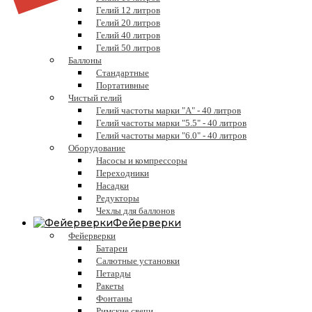
Гелий 12 литров
Гелий 20 литров
Гелий 40 литров
Гелий 50 литров
Баллоны
Стандартные
Портативные
Чистый гелий
Гелий частоты марки "А" - 40 литров
Гелий частоты марки "5.5" - 40 литров
Гелий частоты марки "6.0" - 40 литров
Оборудование
Насосы и компрессоры
Переходники
Насадки
Редукторы
Чехлы для баллонов
Фейерверки
Фейерверки
Батареи
Салютные установки
Петарды
Ракеты
Фонтаны
Римские свечи