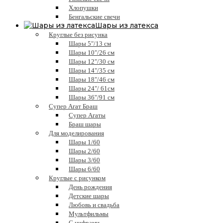
Хлопушки
Бенгальские свечи
Шары из латекса
Круглые без рисунка
Шары 5"/13 см
Шары 10"/26 см
Шары 12"/30 см
Шары 14"/35 см
Шары 18"/46 см
Шары 24"/ 61см
Шары 36"/91 см
Супер Агат Браш
Супер Агаты
Браш шары
Для моделирования
Шары 1/60
Шары 2/60
Шары 3/60
Шары 6/60
Круглые с рисунком
День рождения
Детские шары
Любовь и свадьба
Мультфильмы
С цифрами