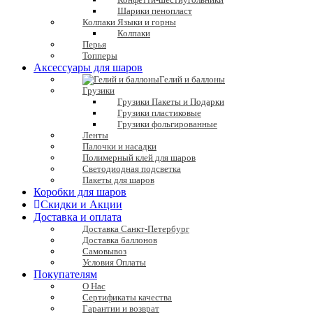
Шарики пенопласт
Колпаки Языки и горны
Колпаки
Перья
Топперы
Аксессуары для шаров
Гелий и баллоны
Грузики
Грузики Пакеты и Подарки
Грузики пластиковые
Грузики фольгированные
Ленты
Палочки и насадки
Полимерный клей для шаров
Светодиодная подсветка
Пакеты для шаров
Коробки для шаров
Скидки и Акции
Доставка и оплата
Доставка Санкт-Петербург
Доставка баллонов
Самовывоз
Условия Оплаты
Покупателям
О Нас
Сертификаты качества
Гарантии и возврат