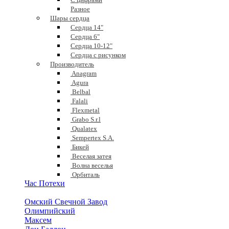
Разное
Шары сердца
Сердца 14"
Сердца 6"
Сердца 10-12"
Сердца с рисунком
Производитель
Anagram
Agura
Belbal
Falali
Flexmetal
Grabo S.r.l
Qualatex
Sempertex S.A.
Бикей
Веселая затея
Волна веселья
Орбиталь
Час Потехи
Омский Свечной Завод
Олимпийский
Максем