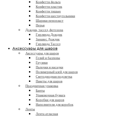
Конфетти фольга
Конфетти пластик
Конфетти тишью
Конфетти-шестиугольники
Шарики пенопласт
Перья
Дождик, тассел, фотозона
Гирлянда Дождик
Занавес Дождик
Гирлянда Тассел
Аксессуары для шаров
Аксессуары для шаров
Гелий и баллоны
Грузики
Палочки и насадки
Полимерный клей для шаров
Светодиодная подсветка
Пакеты для шаров
Праздничная упаковка
Банты
Упаковочная бумага
Коробки для шаров
Наполнители для коробок
Ленты
Лента атласная