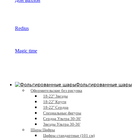
Дон Баллон
Redius
Magic time
Фольгированные шары
Оформительские без рисунка
18-22'' Звезды
18-22'' Круги
18-22'' Сердца
Специальные фигуры
Сердца Ультра 30-36'
Звезды Ультра 30-36'
Шары Цифры
Цифры стандартные (101 см)