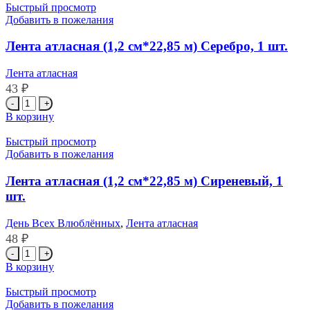
атласная
Быстрый просмотр
(1,2
Добавить в пожелания
см*22,85
м)
Лента атласная (1,2 см*22,85 м) Серебро, 1 шт.
Светлое
золото,
Лента атласная
1
43
₽
шт.
Количество
товара
В корзину
Лента
атласная
Быстрый просмотр
(1,2
Добавить в пожелания
см*22,85
м)
Лента атласная (1,2 см*22,85 м) Сиреневый, 1
Серебро,
шт.
1
шт.
День Всех Влюблённых
,
Лента атласная
48
₽
Количество
товара
В корзину
Лента
атласная
Быстрый просмотр
(1,2
Добавить в пожелания