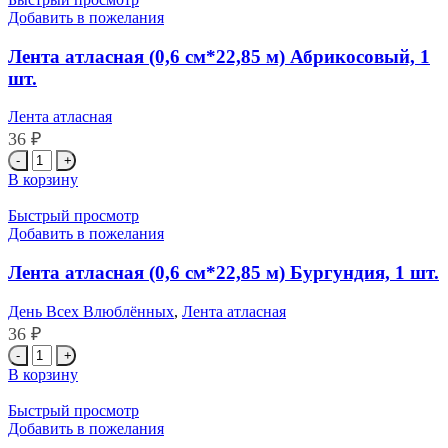
Добавить в пожелания
Лента атласная (0,6 см*22,85 м) Абрикосовый, 1
шт.
Лента атласная
36
₽
Количество
товара
В корзину
Лента
атласная
Быстрый просмотр
(0,6
Добавить в пожелания
см*22,85
м)
Лента атласная (0,6 см*22,85 м) Бургундия, 1 шт.
Абрикосовый,
1
День Всех Влюблённых
,
Лента атласная
шт.
36
₽
Количество
товара
В корзину
Лента
атласная
Быстрый просмотр
(0,6
Добавить в пожелания
см*22,85