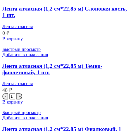
см*22,85
м)
Лента атласная (1,2 см*22,85 м) Слоновая кость,
Сиреневый,
1 шт.
1
шт.
Лента атласная
0
₽
Количество
В корзину
товара
Лента
Быстрый просмотр
атласная
Добавить в пожелания
(1,2
см*22,85
Лента атласная (1,2 см*22,85 м) Темно-
м)
фиолетовый, 1 шт.
Слоновая
кость,
Лента атласная
1
48
₽
шт.
Количество
товара
В корзину
Лента
атласная
Быстрый просмотр
(1,2
Добавить в пожелания
см*22,85
м)
Лента атласная (1,2 см*22,85 м) Фиалковый, 1