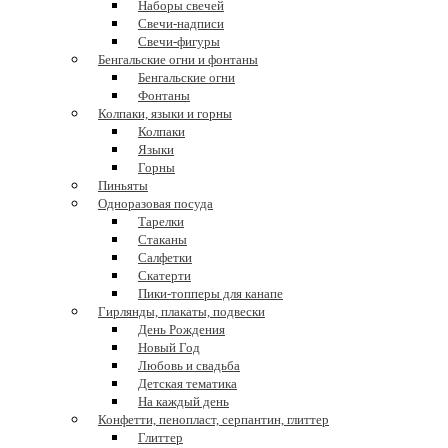
Наборы свечей
Свечи-надписи
Свечи-фигуры
Бенгальские огни и фонтаны
Бенгальские огни
Фонтаны
Колпаки, языки и горны
Колпаки
Языки
Горны
Пиньяты
Одноразовая посуда
Тарелки
Стаканы
Салфетки
Скатерти
Пики-топперы для канапе
Гирлянды, плакаты, подвески
День Рождения
Новый Год
Любовь и свадьба
Детская тематика
На каждый день
Конфетти, пенопласт, серпантин, глиттер
Глиттер