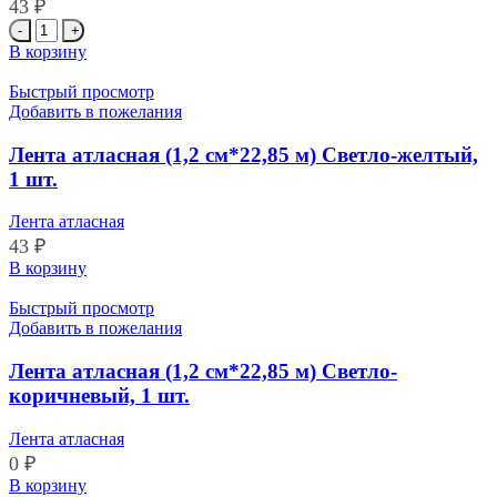
43
₽
Количество
товара
В корзину
Лента
атласная
Быстрый просмотр
(1,2
Добавить в пожелания
см*22,85
м)
Лента атласная (1,2 см*22,85 м) Светло-желтый,
Светло-
1 шт.
бежевый,
1
Лента атласная
шт.
43
₽
Количество
В корзину
товара
Лента
Быстрый просмотр
атласная
Добавить в пожелания
(1,2
см*22,85
Лента атласная (1,2 см*22,85 м) Светло-
м)
коричневый, 1 шт.
Светло-
желтый,
Лента атласная
1
0
₽
шт.
Количество
В корзину