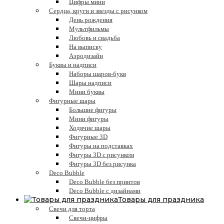
Цифры мини
Сердца, круги и звезды с рисунком
День рождения
Мультфильмы
Любовь и свадьба
На выписку
Аэродизайн
Буквы и надписи
Наборы шаров-букв
Шары надписи
Мини буквы
Фигурные шары
Большие фигуры
Мини фигуры
Ходячие шары
Фигурные 3D
Фигуры на подставках
Фигуры 3D с рисунком
Фигуры 3D без рисунка
Deco Bubble
Deco Bubble без принтов
Deco Bubble с дизайнами
Товары для праздника
Свечи для торта
Свечи-цифры