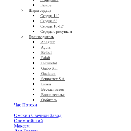
Разное
Шары сердца
Сердца 14"
Сердца 6"
Сердца 10-12"
Сердца с рисунком
Производитель
Anagram
Agura
Belbal
Falali
Flexmetal
Grabo S.r.l
Qualatex
Sempertex S.A.
Бикей
Веселая затея
Волна веселья
Орбиталь
Час Потехи
Омский Свечной Завод
Олимпийский
Максем