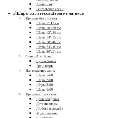
Хлопушки
Бенгальские свечи
Шары из латекса
Круглые без рисунка
Шары 5"/13 см
Шары 10"/26 см
Шары 12"/30 см
Шары 14"/35 см
Шары 18"/46 см
Шары 24"/ 61см
Шары 36"/91 см
Супер Агат Браш
Супер Агаты
Браш шары
Для моделирования
Шары 1/60
Шары 2/60
Шары 3/60
Шары 6/60
Круглые с рисунком
День рождения
Детские шары
Любовь и свадьба
Мультфильмы
С цифрами