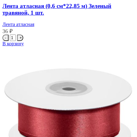
м)
Лента атласная (0,6 см*22,85 м) Зеленый
Бургундия,
травяной, 1 шт.
1
шт.
Лента атласная
36
₽
Количество
товара
В корзину
Лента
атласная
(0,6
см*22,85
м)
Зеленый
травяной,
1
шт.