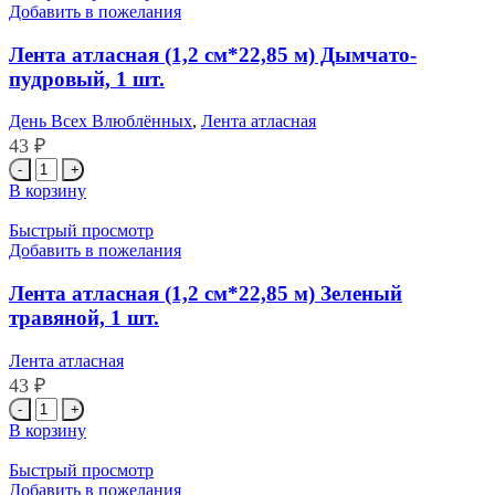
(1,2
Добавить в пожелания
см*22,85
м)
Лента атласная (1,2 см*22,85 м) Дымчато-
Белый,
пудровый, 1 шт.
1
шт.
День Всех Влюблённых
,
Лента атласная
43
₽
Количество
товара
В корзину
Лента
атласная
Быстрый просмотр
(1,2
Добавить в пожелания
см*22,85
м)
Лента атласная (1,2 см*22,85 м) Зеленый
Дымчато-
травяной, 1 шт.
пудровый,
1
Лента атласная
шт.
43
₽
Количество
товара
В корзину
Лента
атласная
Быстрый просмотр
(1,2
Добавить в пожелания