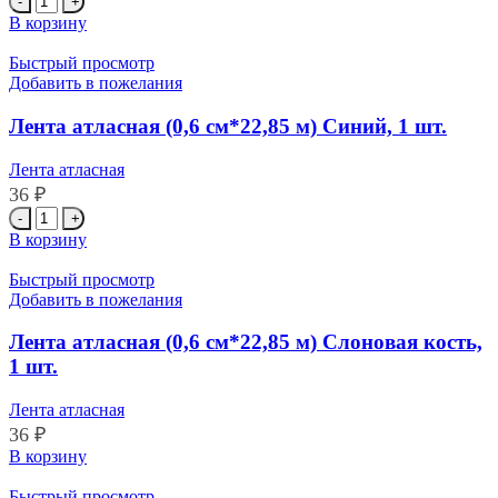
товара
В корзину
Лента
атласная
Быстрый просмотр
(0,6
Добавить в пожелания
см*22,85
м)
Лента атласная (0,6 см*22,85 м) Синий, 1 шт.
Лаванда,
1
Лента атласная
шт.
36
₽
Количество
товара
В корзину
Лента
атласная
Быстрый просмотр
(0,6
Добавить в пожелания
см*22,85
м)
Лента атласная (0,6 см*22,85 м) Слоновая кость,
Синий,
1 шт.
1
шт.
Лента атласная
36
₽
Количество
В корзину
товара
Лента
Быстрый просмотр